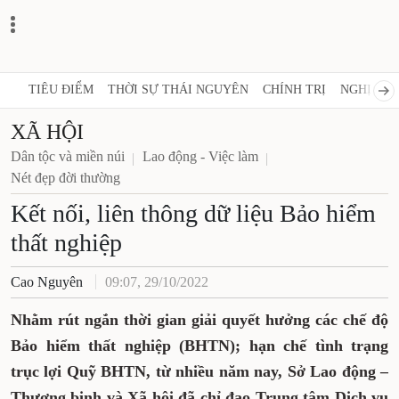
TIÊU ĐIỂM
THỜI SỰ THÁI NGUYÊN
CHÍNH TRỊ
NGHỊ QUY
XÃ HỘI
Dân tộc và miền núi
Lao động - Việc làm
Nét đẹp đời thường
Kết nối, liên thông dữ liệu Bảo hiểm
thất nghiệp
Cao Nguyên
09:07, 29/10/2022
Nhằm rút ngắn thời gian giải quyết hưởng các chế độ
Bảo hiểm thất nghiệp (BHTN); hạn chế tình trạng
trục lợi Quỹ BHTN, từ nhiều năm nay, Sở Lao động –
Thương binh và Xã hội đã chỉ đạo Trung tâm Dịch vụ