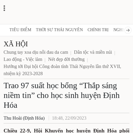
TIÊU ĐIỂM
THỜI SỰ THÁI NGUYÊN
CHÍNH TRỊ
NGHỊ QUY
XÃ HỘI
Chung tay xoa dịu nỗi đau da cam
Dân tộc và miền núi
Lao động - Việc làm
Nét đẹp đời thường
Hướng tới Đại hội Công đoàn tỉnh Thái Nguyên lần thứ XVII,
nhiệm kỳ 2023-2028
Trao 97 suất học bổng “Thắp sáng
niềm tin” cho học sinh huyện Định
Hóa
Thu Hoài (Định Hóa)
18:48, 22/09/2023
Chiều 22-9, Hội Khuyến học huyện Định Hóa phối