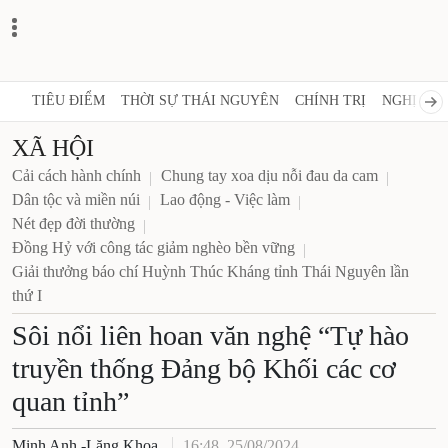
TIÊU ĐIỂM
THỜI SỰ THÁI NGUYÊN
CHÍNH TRỊ
NGHỊ QUY
XÃ HỘI
Cải cách hành chính
Chung tay xoa dịu nỗi đau da cam
Dân tộc và miền núi
Lao động - Việc làm
Nét đẹp đời thường
Đồng Hỷ với công tác giảm nghèo bền vững
Giải thưởng báo chí Huỳnh Thúc Kháng tỉnh Thái Nguyên lần
thứ I
Sôi nổi liên hoan văn nghệ “Tự hào
truyền thống Đảng bộ Khối các cơ
quan tỉnh”
Minh Anh -Lăng Khoa
16:48, 25/08/2024