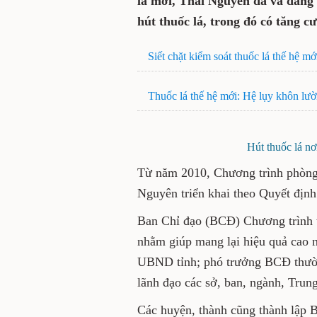
lá mới, Thái Nguyên đã và đang 
hút thuốc lá, trong đó có tăng c
Siết chặt kiểm soát thuốc lá thế hệ mớ
Thuốc lá thế hệ mới: Hệ lụy khôn lư
Hút thuốc lá nơ
Từ năm 2010, Chương trình phòng,
Nguyên triển khai theo Quyết đị
Ban Chỉ đạo (BCĐ) Chương trình t
nhằm giúp mang lại hiệu quả cao 
UBND tỉnh; phó trưởng BCĐ thường 
lãnh đạo các sở, ban, ngành, Trung
Các huyện, thành cũng thành lập 