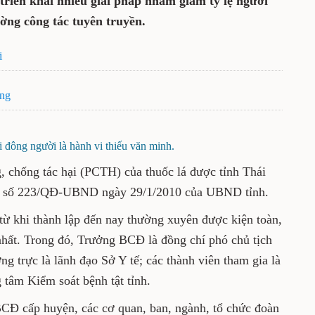
triển khai nhiều giải pháp nhằm giảm tỷ lệ người
ường công tác tuyên truyền.
i
ờng
i đông người là hành vi thiếu văn minh.
 chống tác hại (PCTH) của thuốc lá được tỉnh Thái
nh số 223/QĐ-UBND ngày 29/1/2010 của UBND tỉnh.
ừ khi thành lập đến nay thường xuyên được kiện toàn,
nhất. Trong đó, Trưởng BCĐ là đồng chí phó chủ tịch
trực là lãnh đạo Sở Y tế; các thành viên tham gia là
 tâm Kiểm soát bệnh tật tỉnh.
BCĐ cấp huyện, các cơ quan, ban, ngành, tổ chức đoàn