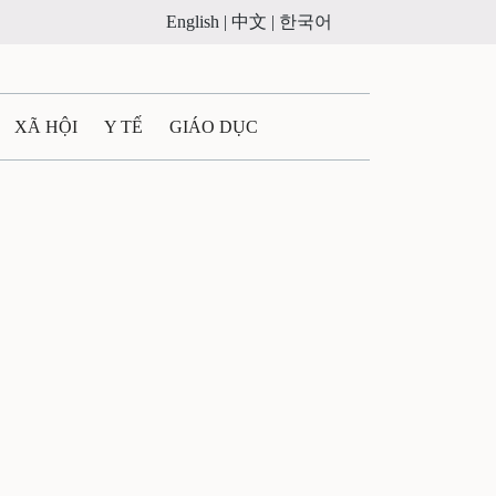
English |
中文 |
한국어
XÃ HỘI
Y TẾ
GIÁO DỤC
E MÁY
PHÁP LUẬT
 QUẢNG CÁO
ULTIMEDIA