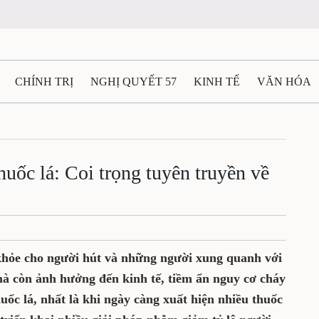
CHÍNH TRỊ
NGHỊ QUYẾT 57
KINH TẾ
VĂN HÓA
ẤT VÀ NGƯỜI THÁI NGUYÊN
GIAO THÔNG
Ô TÔ - X
TÀI NGUYÊN - MÔI TRƯỜNG
THỂ THAO
THÔNG TIN -
huốc lá: Coi trọng tuyên truyền về
Ệ THÁI NGUYÊN
VIDEO
CÁC ĐỀ ÁN TRỌNG TÂM
M
 khỏe cho người hút và những người xung quanh với
mà còn ảnh hưởng đến kinh tế, tiềm ẩn nguy cơ cháy
ốc lá, nhất là khi ngày càng xuất hiện nhiều thuốc