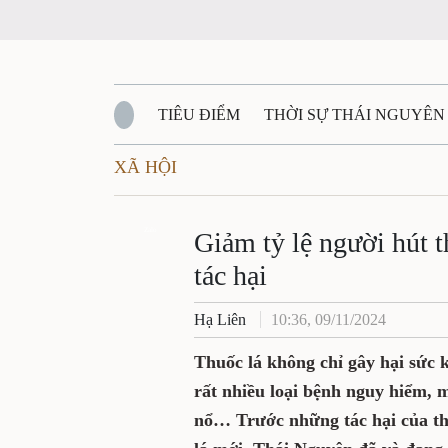
TIÊU ĐIỂM
THỜI SỰ THÁI NGUYÊN
XÃ HỘI
QUỐC PHÒNG - AN NINH
BẠN ĐỌC
Đ
QUÊ HƯƠNG - ĐẤT NƯỚC
Zalo
QUỐC TẾ
Giảm tỷ lệ người hút t
tác hại
VĂN BẢN, CHÍNH SÁCH MỚI
VĂN NGH
Hạ Liên
10:36, 09/11/2024
Thuốc lá không chỉ gây hại sức
rất nhiều loại bệnh nguy hiểm, 
nổ… Trước những tác hại của thu