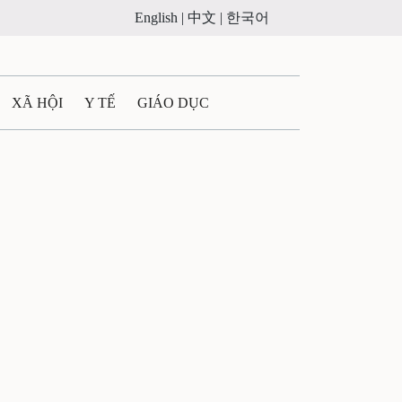
English |
中文 |
한국어
XÃ HỘI
Y TẾ
GIÁO DỤC
E MÁY
PHÁP LUẬT
 QUẢNG CÁO
ULTIMEDIA