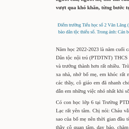
vượt qua khó khăn, từng bước tự
Điểm trường Tiểu học số 2 Văn Lăng 
bào dân tộc thiểu số. Trong ảnh: Cán
Năm học 2022-2023 là năm cuối c
Dân tộc nội trú (PTDTNT) THCS P
và trưởng thành hơn rất nhiều. Tr
xa nhà, nhớ bố mẹ, em khóc rất n
các thầy, cô giáo em đã nhanh ch
dẫn em những việc nhỏ nhất khi số
Có con học lớp 6 tại Trường PT
Lạc rất yên tâm. Chị nói: Cháu vẫ
sao của bố mẹ nên thời gian đầu t
thầy cô quan tâm, dạy bảo, chăm 