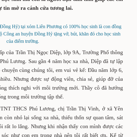
 tin mở ra cánh cửa tương lai.
(Đồng Hỷ) tại xóm Liên Phương có 100% học sinh là con đồng
 bộ Công an huyện Đồng Hỷ tặng vở, bút, khăn đỏ cho học sinh
của điểm trường.
ấp của Trần Thị Ngọc Diệp, lớp 9A, Trường Phổ thông
hú Lương. Sau gần 4 năm học xa nhà, Diệp đã tự lập
ò chuyện cùng chúng tôi, em vui vẻ kể: Đầu năm lớp 6,
hiều. Nhưng được sự động viên, chia sẻ, giúp đỡ của
óng thích nghi với môi trường mới. Thầy cô đã hướng
ng trong môi trường tập thể.
DTNT THCS Phú Lương, chị Trần Thị Vinh, ở xã Yên
n còn nhỏ lại sống xa nhà, thiếu thốn sự quan tâm, sát
ôi rất lo lắng. Nhưng khi nhận thấy con mình được các
sóc như con em trong nhà nên tôi rất biết ơn. Kể từ