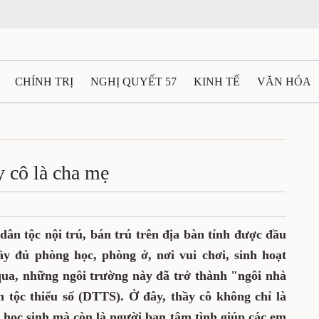
CHÍNH TRỊ
NGHỊ QUYẾT 57
KINH TẾ
VĂN HÓA
ẤT VÀ NGƯỜI THÁI NGUYÊN
GIAO THÔNG
Ô TÔ - X
TÀI NGUYÊN - MÔI TRƯỜNG
THỂ THAO
THÔNG TIN -
y cô là cha mẹ
Ệ THÁI NGUYÊN
VIDEO
CÁC ĐỀ ÁN TRỌNG TÂM
M
dân tộc nội trú, bán trú trên địa bàn tỉnh được đầu
y đủ phòng học, phòng ở, nơi vui chơi, sinh hoạt
qua, những ngôi trường này đã trở thành "ngôi nhà
n tộc thiểu số (DTTS). Ở đây, thầy cô không chỉ là
 học sinh mà còn là người bạn tâm tình giúp các em