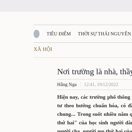
TIÊU ĐIỂM
THỜI SỰ THÁI NGUYÊN
XÃ HỘI
QUỐC PHÒNG - AN NINH
BẠN ĐỌC
Đ
QUÊ HƯƠNG - ĐẤT NƯỚC
Zalo
QUỐC TẾ
Nơi trường là nhà, thầ
Hằng Nga
12:41, 19/12/2022
VĂN BẢN, CHÍNH SÁCH MỚI
VĂN NGH
Hiện nay, các trường phổ thông 
tư theo hướng chuẩn hóa, có đầ
chung... Trong suốt nhiều năm 
thứ hai" của học sinh người dâ
người cha, người mẹ thứ hai của