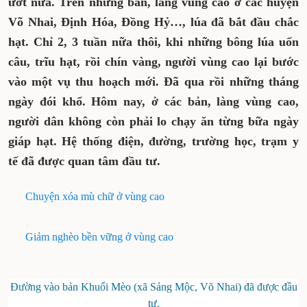
ướt nữa. Trên những bản, làng vùng cao ở các huyện
Võ Nhai, Định Hóa, Đồng Hỷ…, lúa đã bắt đầu chắc
hạt. Chỉ 2, 3 tuần nữa thôi, khi những bông lúa uốn
câu, trĩu hạt, rồi chín vàng, người vùng cao lại bước
vào một vụ thu hoạch mới. Đã qua rồi những tháng
ngày đói khổ. Hôm nay, ở các bản, làng vùng cao,
người dân không còn phải lo chạy ăn từng bữa ngày
giáp hạt. Hệ thống điện, đường, trường học, trạm y
tế đã được quan tâm đầu tư.
Chuyện xóa mù chữ ở vùng cao
Giảm nghèo bền vững ở vùng cao
Đường vào bản Khuổi Mèo (xã Sảng Mộc, Võ Nhai) đã được đầu
tư.