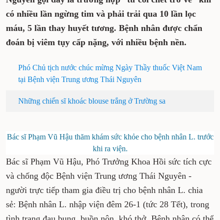
có nhiều lần ngừng tim và phải trải qua 10 lần lọc
máu, 5 lần thay huyết tương. Bệnh nhân được chẩn
đoán bị viêm tụy cấp nặng, với nhiều bệnh nền.
Phó Chủ tịch nước chúc mừng Ngày Thầy thuốc Việt Nam
tại Bệnh viện Trung ương Thái Nguyên
Những chiến sĩ khoác blouse trắng ở Trường sa
Bác sĩ Phạm Vũ Hậu thăm khám sức khỏe cho bệnh nhân L. trước
khi ra viện.
Bác sĩ Phạm Vũ Hậu, Phó Trưởng Khoa Hồi sức tích cực
và chống độc Bệnh viện Trung ương Thái Nguyên -
người trực tiếp tham gia điều trị cho bệnh nhân L. chia
sẻ: Bệnh nhân L. nhập viện đêm 26-1 (tức 28 Tết), trong
tình trạng đau bụng, buồn nôn, khó thở. Bệnh nhân có thể