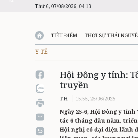
Zalo
Thứ 6, 07/08/2026, 04:13
TIÊU ĐIỂM
THỜI SỰ THÁI NGUY
Y TẾ
Hội Đông y tỉnh: Tô
Zalo
truyền
T.H
15:55, 25/06/2025
Ngày 25-6, Hội Đông y tỉnh
tác 6 tháng đầu năm, triể
Hội nghị có đại diện lãnh 