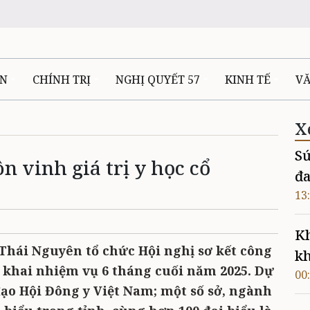
ÊN
CHÍNH TRỊ
NGHỊ QUYẾT 57
KINH TẾ
V
X
Sứ
n vinh giá trị y học cổ
đa
13
Kh
 Thái Nguyên tổ chức Hội nghị sơ kết công
kh
n khai nhiệm vụ 6 tháng cuối năm 2025. Dự
00
đạo Hội Đông y Việt Nam; một số sở, ngành