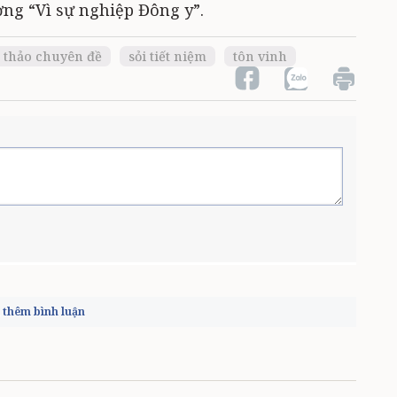
ng “Vì sự nghiệp Đông y”.
 thảo chuyên đề
sỏi tiết niệm
tôn vinh
thêm bình luận