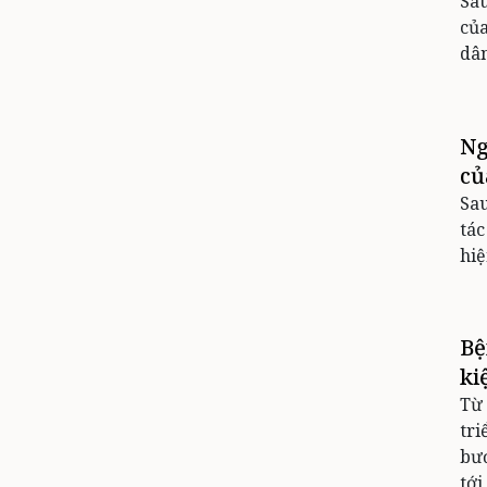
Sau
của
dân
Ng
củ
Sau
tác
hiệ
Bệ
ki
Từ
tri
bướ
tới