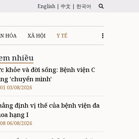
English |
中文 |
한국어
ĂN HÓA
XÃ HỘI
Y TẾ
em nhiều
c khỏe và đời sống: Bệnh viện C
ng 'chuyển mình'
:01 03/08/2026
ẳng định vị thế của bệnh viện đa
oa hạng I
:08 06/08/2026