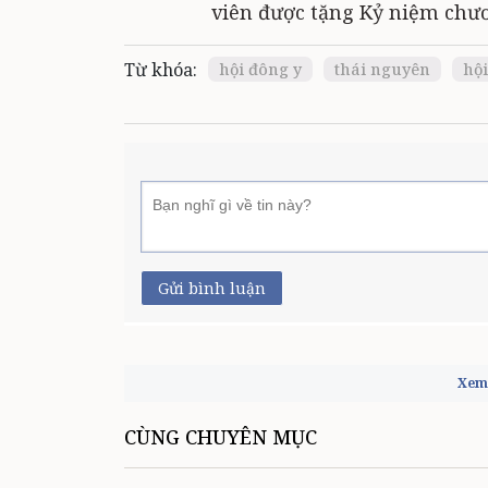
viên được tặng Kỷ niệm chươ
Từ khóa:
hội đông y
thái nguyên
hội
Gửi bình luận
Xem 
CÙNG CHUYÊN MỤC