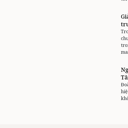
Gi
tr
Tr
chư
tro
mai
Ng
Tă
Đoà
hi
kh