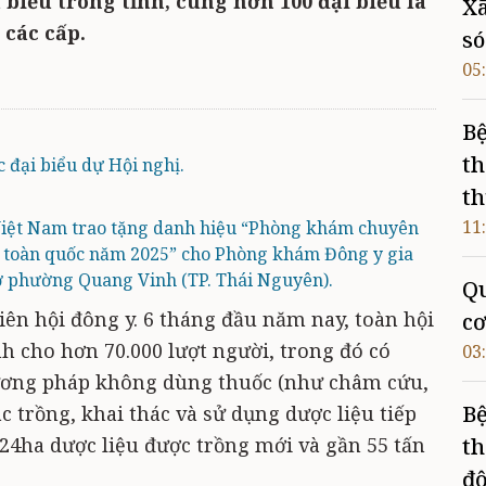
 biểu trong tỉnh, cùng hơn 100 đại biểu là
Xã
 các cấp.
só
05
Bệ
th
c đại biểu dự Hội nghị.
th
11
 Việt Nam trao tặng danh hiệu “Phòng khám chuyên
ểu toàn quốc năm 2025” cho Phòng khám Đông y gia
ở phường Quang Vinh (TP. Thái Nguyên).
Qu
viên hội đông y. 6 tháng đầu năm nay, toàn hội
cơ
h cho hơn 70.000 lượt người, trong đó có
03
hương pháp không dùng thuốc (như châm cứu,
Bệ
c trồng, khai thác và sử dụng dược liệu tiếp
 24ha dược liệu được trồng mới và gần 55 tấn
th
đ