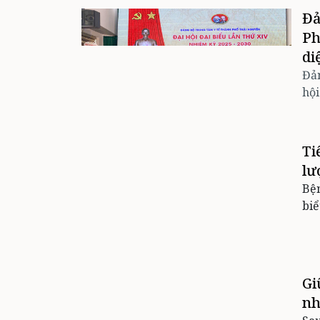
Đả
Ph
di
Đản
hội
Ti
lư
Bện
biể
Gi
nh