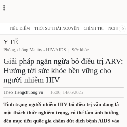
TIÊU ĐIỂM
THỜI SỰ THÁI NGUYÊN
CHÍNH TRỊ
NGHỊ QUY
Y TẾ
Phòng, chống Ma túy - HIV/AIDS
Sức khỏe
Giải pháp ngăn ngừa bỏ điều trị ARV:
Hướng tới sức khỏe bền vững cho
người nhiễm HIV
Theo Tiengchuong.vn
16:06, 14/05/2025
Tình trạng người nhiễm HIV bỏ điều trị vẫn đang là
một thách thức nghiêm trọng, có thể làm ảnh hưởng
đến mục tiêu quốc gia chấm dứt dịch bệnh AIDS vào