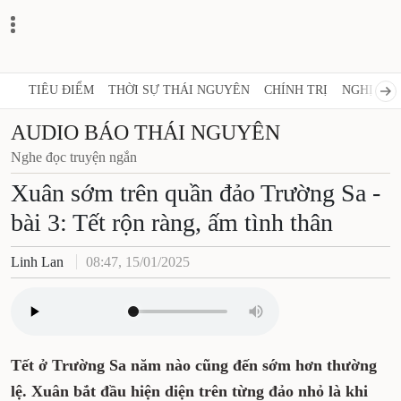
TIÊU ĐIỂM
THỜI SỰ THÁI NGUYÊN
CHÍNH TRỊ
NGHỊ QUY
AUDIO BÁO THÁI NGUYÊN
Nghe đọc truyện ngắn
Xuân sớm trên quần đảo Trường Sa -
bài 3: Tết rộn ràng, ấm tình thân
Linh Lan
08:47, 15/01/2025
Tết ở Trường Sa năm nào cũng đến sớm hơn thường
lệ. Xuân bắt đầu hiện diện trên từng đảo nhỏ là khi