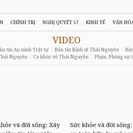
ÊN
CHÍNH TRỊ
NGHỊ QUYẾT 57
KINH TẾ
VĂN HÓ
VIDEO
ẤT VÀ NGƯỜI THÁI NGUYÊN
GIAO THÔNG
Ô TÔ - X
ản tin An ninh Trật tự
Bản tin Kinh tế Thái Nguyên
Bản
 Thái Nguyên
Ca khúc về Thái Nguyên
Phim, Phóng sự t
TÀI NGUYÊN - MÔI TRƯỜNG
THỂ THAO
THÔNG TIN -
Ệ THÁI NGUYÊN
VIDEO
CÁC ĐỀ ÁN TRỌNG TÂM
MU
khỏe và đời sống: Xây
Sức khỏe và đời sống: