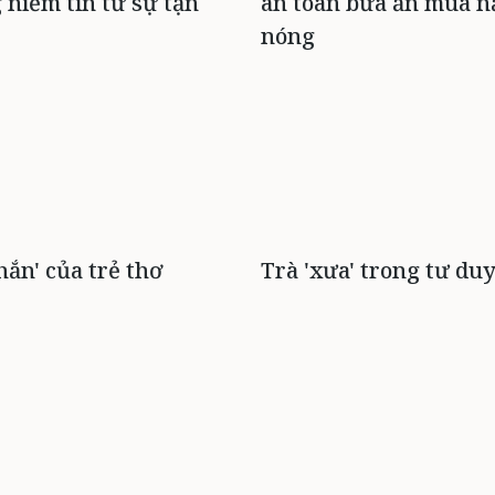
 niềm tin từ sự tận
an toàn bữa ăn mùa 
nóng
hắn' của trẻ thơ
Trà 'xưa' trong tư du