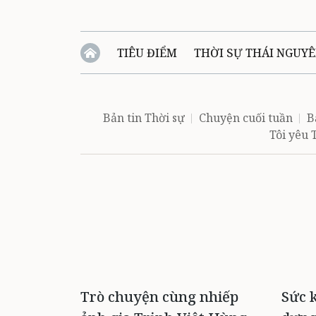
TIÊU ĐIỂM
THỜI SỰ THÁI NGUY
QUỐC PHÒNG - AN NINH
BẠN ĐỌC
Đ
Bản tin Thời sự
Chuyện cuối tuần
B
Tôi yêu
QUÊ HƯƠNG - ĐẤT NƯỚC
QUỐC TẾ
VĂN BẢN, CHÍNH SÁCH MỚI
VĂN NGH
Trò chuyện cùng nhiếp
Sức 