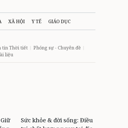
A
XÃ HỘI
Y TẾ
GIÁO DỤC
E MÁY
PHÁP LUẬT
 tin Thời tiết
Phóng sự - Chuyên đề
ài liệu
 QUẢNG CÁO
LTIMEDIA
 Giữ
Sức khỏe & đời sống: Điều