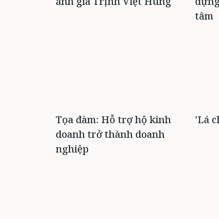
ảnh gia Trịnh Việt Hùng
dựng
tâm
Tọa đàm: Hỗ trợ hộ kinh
'Lá c
doanh trở thành doanh
nghiệp