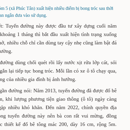
 5 (xã Phúc Tân) xuất hiện nhiều điểm bị bong tróc sau thời
an ngắn đưa vào sử dụng.
t: Tuyến đường này được đầu tư xây dựng cuối năm
hoảng 1 tháng thì bắt đầu xuất hiện tình trạng xuống
ở, nhiều chỗ chỉ cần dùng tay cậy nhẹ cũng làm bật đá
đường.
ường dùng chổi quét rồi lấy nước xịt rửa lớp cát, sỏi
ắn lại tiếp tục bong tróc. Mỗi lần có xe ô tô chạy qua,
ng của nhiều gia đình bị ảnh hưởng.
gần đường nói: Năm 2013, tuyến đường đã được đổ bê
, khi lượng phương tiện giao thông (ô tô) ngày càng
n gặp nhiều khó khăn. Đến năm 2022, chính quyền địa
ng tuyến đường này nên bà con rất vui mừng, đồng
c thiết kế đổ bê tông mác 200, dày 16 cm, rộng 5m.