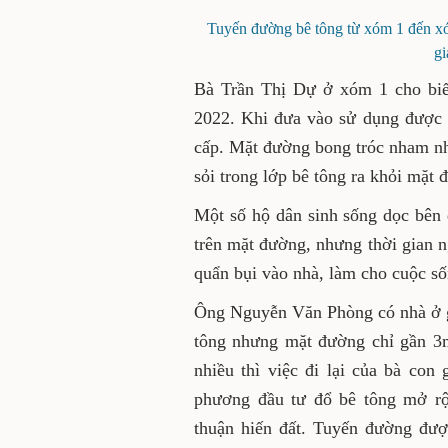
Tuyến đường bê tông từ xóm 1 đến xóm
gi
Bà Trần Thị Dự ở xóm 1 cho biế
2022. Khi đưa vào sử dụng được k
cấp. Mặt đường bong tróc nham nh
sỏi trong lớp bê tông ra khỏi mặt 
Một số hộ dân sinh sống dọc bên đ
trên mặt đường, nhưng thời gian ng
quẩn bụi vào nhà, làm cho cuộc số
Ông Nguyễn Văn Phòng có nhà ở 
tông nhưng mặt đường chỉ gần 3m
nhiều thì việc đi lại của bà co
phương đầu tư đổ bê tông mở rộ
thuận hiến đất. Tuyến đường đượ