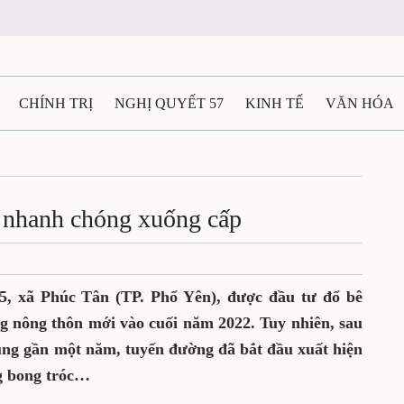
CHÍNH TRỊ
NGHỊ QUYẾT 57
KINH TẾ
VĂN HÓA
ẤT VÀ NGƯỜI THÁI NGUYÊN
GIAO THÔNG
Ô TÔ - X
TÀI NGUYÊN - MÔI TRƯỜNG
THỂ THAO
THÔNG TIN -
 nhanh chóng xuống cấp
Ệ THÁI NGUYÊN
VIDEO
CÁC ĐỀ ÁN TRỌNG TÂM
M
, xã Phúc Tân (TP. Phổ Yên), được đầu tư đổ bê
g nông thôn mới vào cuối năm 2022. Tuy nhiên, sau
ụng gần một năm, tuyến đường đã bắt đầu xuất hiện
g bong tróc
…