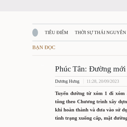
TIÊU ĐIỂM
THỜI SỰ THÁI NGUYÊN
BẠN ĐỌC
QUỐC PHÒNG - AN NINH
BẠN ĐỌC
Đ
QUÊ HƯƠNG - ĐẤT NƯỚC
Zalo
QUỐC TẾ
Phúc Tân: Đường mới
Dương Hưng
11:28, 20/09/2023
VĂN BẢN, CHÍNH SÁCH MỚI
VĂN NGH
Tuyến đường từ xóm 1 đi xóm 5
tông theo Chương trình xây dựn
khi hoàn thành và đưa vào sử d
tình trạng xuống cấp, mặt đườn