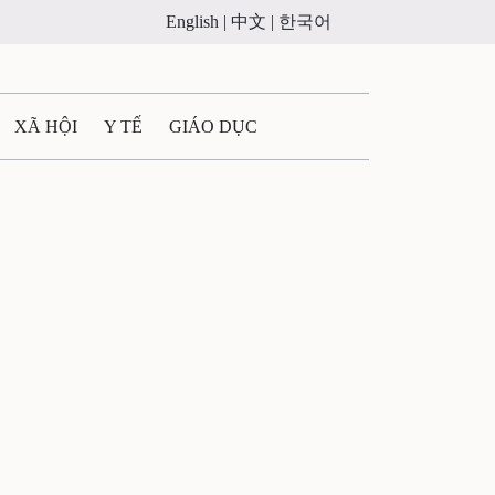
English |
中文 |
한국어
XÃ HỘI
Y TẾ
GIÁO DỤC
E MÁY
PHÁP LUẬT
 QUẢNG CÁO
ULTIMEDIA