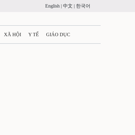
English |
中文 |
한국어
XÃ HỘI
Y TẾ
GIÁO DỤC
E MÁY
PHÁP LUẬT
 QUẢNG CÁO
ULTIMEDIA