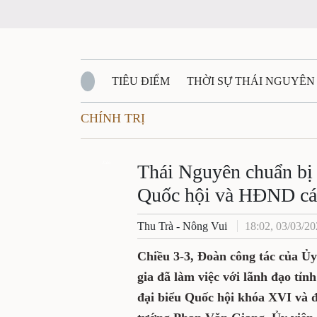
TIÊU ĐIỂM
THỜI SỰ THÁI NGUYÊN
CHÍNH TRỊ
QUỐC PHÒNG - AN NINH
BẠN ĐỌC
Đ
QUÊ HƯƠNG - ĐẤT NƯỚC
Zalo
QUỐC TẾ
Thái Nguyên chuẩn bị 
Quốc hội và HĐND cá
VĂN BẢN, CHÍNH SÁCH MỚI
VĂN NGH
Thu Trà - Nông Vui
18:02, 03/03/2
Chiều 3-3, Đoàn công tác của Ủ
gia đã làm việc với lãnh đạo tỉn
đại biểu Quốc hội khóa XVI và 