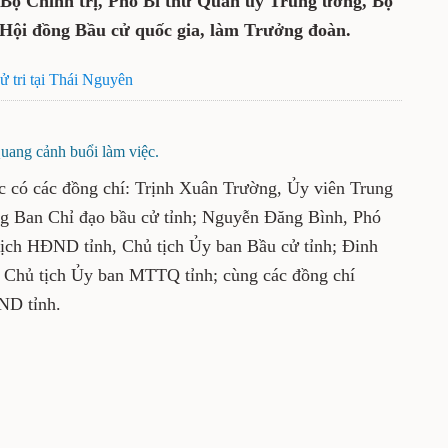
Bộ Chính trị, Phó Bí thư Quân ủy Trung ương, Bộ
Hội đồng Bầu cử quốc gia, làm Trưởng đoàn.
ử tri tại Thái Nguyên
uang cảnh buổi làm việc.
ác có các đồng chí: Trịnh Xuân Trường, Ủy viên Trung
g Ban Chỉ đạo bầu cử tỉnh; Nguyễn Đăng Bình, Phó
tịch HĐND tỉnh, Chủ tịch Ủy ban Bầu cử tỉnh; Đinh
 Chủ tịch Ủy ban MTTQ tỉnh; cùng các đồng chí
ND tỉnh.