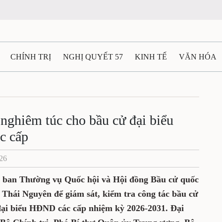
CHÍNH TRỊ
NGHỊ QUYẾT 57
KINH TẾ
VĂN HÓA
ẤT VÀ NGƯỜI THÁI NGUYÊN
GIAO THÔNG
Ô TÔ - X
TÀI NGUYÊN - MÔI TRƯỜNG
THỂ THAO
THÔNG TIN -
nghiêm túc cho bầu cử đại biểu
c cấp
Ệ THÁI NGUYÊN
VIDEO
CÁC ĐỀ ÁN TRỌNG TÂM
M
026
y ban Thường vụ Quốc hội và Hội đồng Bầu cử quốc
h Thái Nguyên để giám sát, kiểm tra công tác bầu cử
đại biểu HĐND các cấp nhiệm kỳ 2026-2031. Đại