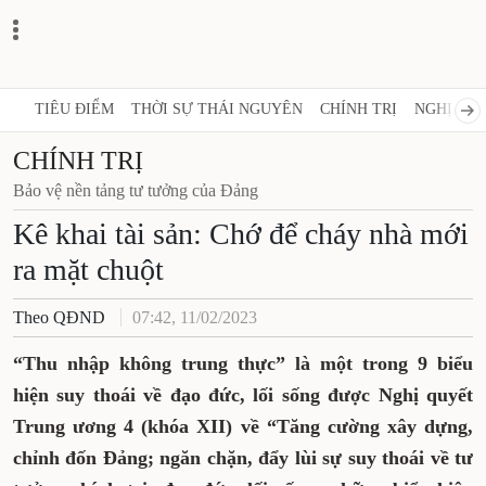
TIÊU ĐIỂM
THỜI SỰ THÁI NGUYÊN
CHÍNH TRỊ
NGHỊ QUY
CHÍNH TRỊ
Bảo vệ nền tảng tư tưởng của Đảng
Kê khai tài sản: Chớ để cháy nhà mới
ra mặt chuột
Theo QĐND
07:42, 11/02/2023
“Thu nhập không trung thực” là một trong 9 biểu
hiện suy thoái về đạo đức, lối sống được Nghị quyết
Trung ương 4 (khóa XII) về “Tăng cường xây dựng,
chỉnh đốn Đảng; ngăn chặn, đẩy lùi sự suy thoái về tư