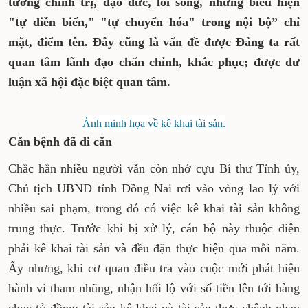
tưởng chính trị, đạo đức, lối sống, những biểu hiện
"tự diễn biến," "tự chuyển hóa" trong nội bộ” chỉ
mặt, điểm tên. Đây cũng là vấn đề được Đảng ta rất
quan tâm lãnh đạo chấn chỉnh, khắc phục; được dư
luận xã hội đặc biệt quan tâm.
Ảnh minh họa về kê khai tài sản.
Căn bệnh đã di căn
Chắc hẳn nhiều người vẫn còn nhớ cựu Bí thư Tỉnh ủy,
Chủ tịch UBND tỉnh Đồng Nai rơi vào vòng lao lý với
nhiều sai phạm, trong đó có việc kê khai tài sản không
trung thực. Trước khi bị xử lý, cán bộ này thuộc diện
phải kê khai tài sản và đều đặn thực hiện qua mỗi năm.
Ấy nhưng, khi cơ quan điều tra vào cuộc mới phát hiện
hành vi tham nhũng, nhận hối lộ với số tiền lên tới hàng