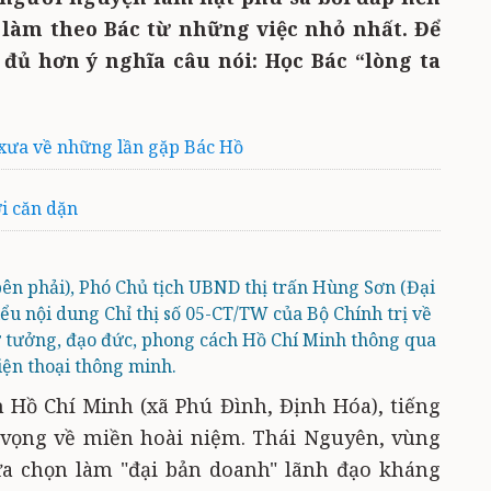
 làm theo Bác từ những việc nhỏ nhất. Để
đủ hơn ý nghĩa câu nói: Học Bác “lòng ta
xưa về những lần gặp Bác Hồ
i căn dặn
ên phải), Phó Chủ tịch UBND thị trấn Hùng Sơn (Đại
u nội dung Chỉ thị số 05-CT/TW của Bộ Chính trị về
ư tưởng, đạo đức, phong cách Hồ Chí Minh thông qua
iện thoại thông minh.
 Hồ Chí Minh (xã Phú Đình, Định Hóa), tiếng
 vọng về miền hoài niệm. Thái Nguyên, vùng
ựa chọn làm "đại bản doanh" lãnh đạo kháng