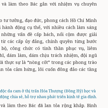
 và làm theo Bác gắn với nhiệm vụ chuyên
eo tư tưởng, đạo đức, phong cách Hồ Chí Minh
i hành động cụ thể, với nhiều cách làm sáng
, những vấn đề cấp bách, nổi cộm được giải
 từ các cấp ủy đảng, chính quyền từng bước
 bộ, công chức có tinh thần phục vụ, liêm
hĩ, dám làm, dám chịu trách nhiệm, đội ngũ
đã thực sự là “nòng cốt” trong các phong trào
an tỏa cảm hứng, lôi cuốn đông đảo các tầng
 độc da cam ở thị trấn Hóa Thượng (Đồng Hỷ) học và
ộng chia sẻ, hỗ trợ nhau phát triển kinh tế gia đình.
 và làm theo Bác đã lan tỏa rộng khắp. Bình