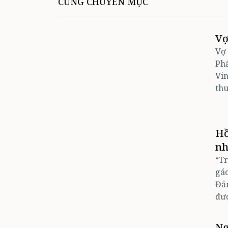
CÙNG CHUYÊN MỤC
Vợ
Vợ
Ph
Vin
thu
Hồ
nh
“Tr
gác
Đản
đượ
Ng