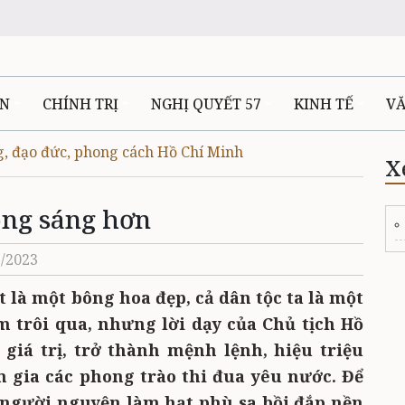
ÊN
CHÍNH TRỊ
NGHỊ QUYẾT 57
KINH TẾ
V
g, đạo đức, phong cách Hồ Chí Minh
X
ong sáng hơn
2/2023
t là một bông hoa đẹp, cả dân tộc ta là một
 trôi qua, nhưng lời dạy của Chủ tịch Hồ
giá trị, trở thành mệnh lệnh, hiệu triệu
 gia các phong trào thi đua yêu nước. Để
 người nguyện làm hạt phù sa bồi đắp nền