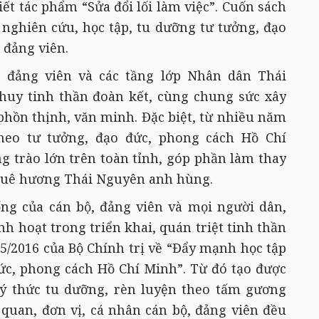
iết tác phẩm “Sửa đổi lối làm việc”. Cuốn sách
g nghiên cứu, học tập, tu dưỡng tư tưởng, đạo
 đảng viên.
, đảng viên và các tầng lớp Nhân dân Thái
uy tinh thần đoàn kết, cùng chung sức xây
hồn thịnh, văn minh. Đặc biệt, từ nhiều năm
theo tư tưởng, đạo đức, phong cách Hồ Chí
 trào lớn trên toàn tỉnh, góp phần làm thay
quê hương Thái Nguyên anh hùng.
ống của cán bộ, đảng viên và mọi người dân,
nh hoạt trong triển khai, quán triệt tinh thần
/5/2016 của Bộ Chính trị về “Đẩy mạnh học tập
ức, phong cách Hồ Chí Minh”. Từ đó tạo được
 ý thức tu dưỡng, rèn luyện theo tấm gương
quan, đơn vị, cá nhân cán bộ, đảng viên đều