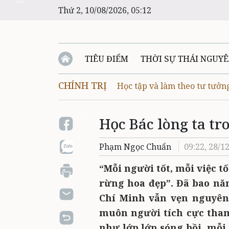
Zalo
Thứ 2, 10/08/2026, 05:12
TIÊU ĐIỂM
THỜI SỰ THÁI NGUY
CHÍNH TRỊ
Học tập và làm theo tư tưởn
Học Bác lòng ta tr
Zalo
Phạm Ngọc Chuẩn
09:22, 28/1
“Mỗi người tốt, mỗi việc tố
rừng hoa đẹp”. Đã bao năm
Chí Minh vẫn vẹn nguyên 
muôn người tích cực tham
như lớp lớp sóng bồi, mỗi