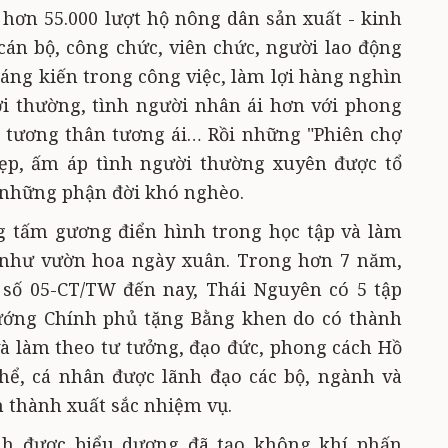
hơn 55.000 lượt hộ nông dân sản xuất - kinh
 cán bộ, công chức, viên chức, người lao động
sáng kiến trong công việc, làm lợi hàng nghìn
ời thường, tình người nhân ái hơn với phong
 tương thân tương ái… Rồi những "Phiên chợ
đẹp, ấm áp tình người thường xuyên được tổ
 những phận đời khó nghèo.
g tấm gương điển hình trong học tập và làm
 như vườn hoa ngày xuân. Trong hơn 7 năm,
ị số 05-CT/TW đến nay, Thái Nguyên có 5 tập
tướng Chính phủ tặng Bằng khen do có thành
 và làm theo tư tưởng, đạo đức, phong cách Hồ
hể, cá nhân được lãnh đạo các bộ, ngành và
 thành xuất sắc nhiệm vụ.
h được biểu dương đã tạo không khí phấn