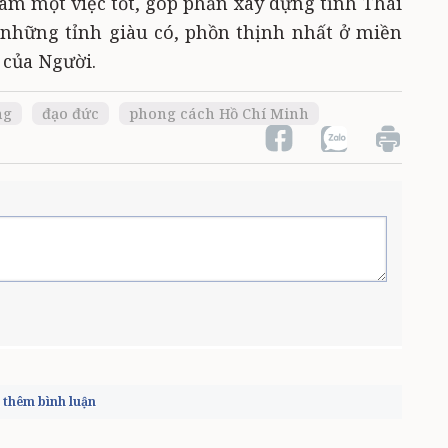
m một việc tốt, góp phần xây dựng tỉnh Thái
những tỉnh giàu có, phồn thịnh nhất ở miền
 của Người.
ng
đạo đức
phong cách Hồ Chí Minh
thêm bình luận