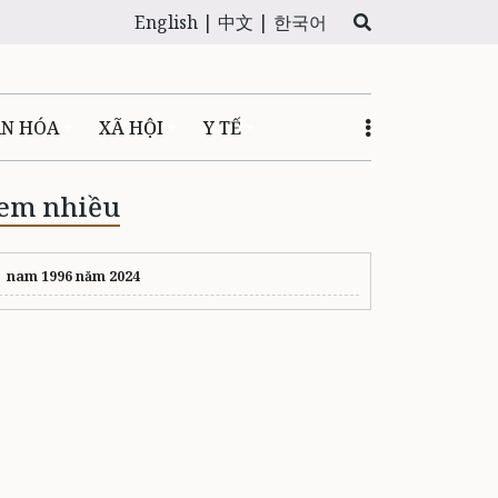
English |
中文 |
한국어
ĂN HÓA
XÃ HỘI
Y TẾ
em nhiều
nam 1996 năm 2024