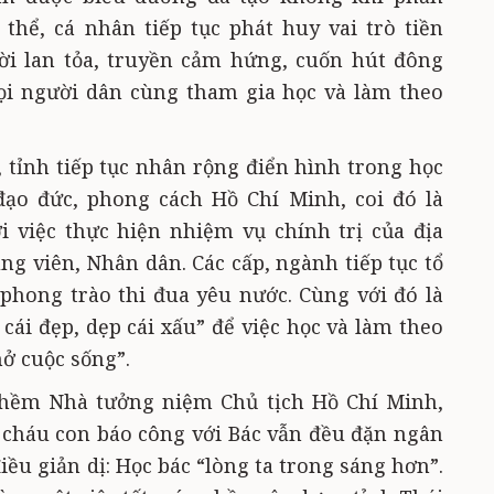
thể, cá nhân tiếp tục phát huy vai trò tiền
i lan tỏa, truyền cảm hứng, cuốn hút đông
ọi người dân cùng tham gia học và làm theo
tỉnh tiếp tục nhân rộng điển hình trong học
đạo đức, phong cách Hồ Chí Minh, coi đó là
 việc thực hiện nhiệm vụ chính trị của địa
ng viên, Nhân dân. Các cấp, ngành tiếp tục tổ
phong trào thi đua yêu nước. Cùng với đó là
cái đẹp, dẹp cái xấu” để việc học và làm theo
hở cuộc sống”.
 thềm Nhà tưởng niệm Chủ tịch Hồ Chí Minh,
 cháu con báo công với Bác vẫn đều đặn ngân
iều giản dị: Học bác “lòng ta trong sáng hơn”.