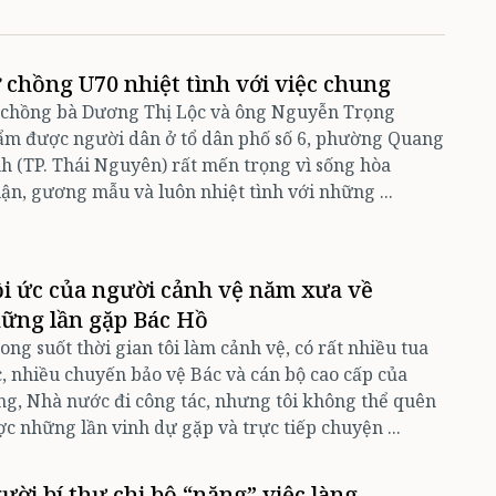
 chồng U70 nhiệt tình với việc chung
 chồng bà Dương Thị Lộc và ông Nguyễn Trọng
ẩm được người dân ở tổ dân phố số 6, phường Quang
h (TP. Thái Nguyên) rất mến trọng vì sống hòa
ận, gương mẫu và luôn nhiệt tình với những ...
i ức của người cảnh vệ năm xưa về
ững lần gặp Bác Hồ
ong suốt thời gian tôi làm cảnh vệ, có rất nhiều tua
, nhiều chuyến bảo vệ Bác và cán bộ cao cấp của
g, Nhà nước đi công tác, nhưng tôi không thể quên
c những lần vinh dự gặp và trực tiếp chuyện ...
ười bí thư chi bộ “nặng” việc làng