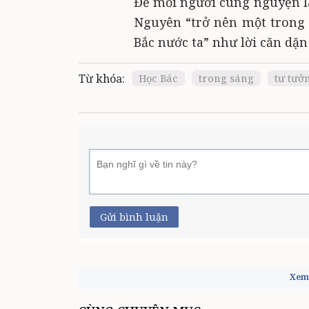
Để mỗi người cùng nguyện là
Nguyên “trở nên một trong 
Bắc nước ta” như lời căn dặn
Từ khóa:
Học Bác
trong sáng
tư tưở
Gửi bình luận
Xem 