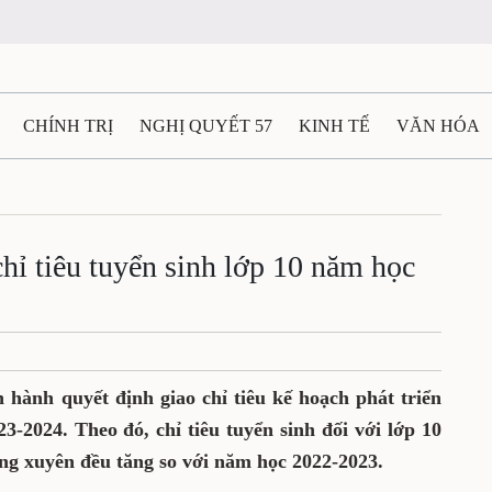
CHÍNH TRỊ
NGHỊ QUYẾT 57
KINH TẾ
VĂN HÓA
ẤT VÀ NGƯỜI THÁI NGUYÊN
GIAO THÔNG
Ô TÔ - X
TÀI NGUYÊN - MÔI TRƯỜNG
THỂ THAO
THÔNG TIN -
hỉ tiêu tuyển sinh lớp 10 năm học
Ệ THÁI NGUYÊN
VIDEO
CÁC ĐỀ ÁN TRỌNG TÂM
M
 hành quyết định giao chỉ tiêu kế hoạch phát triển
3-2024. Theo đó, chỉ tiêu tuyển sinh đối với lớp 10
ng xuyên đều tăng so với năm học 2022-2023.