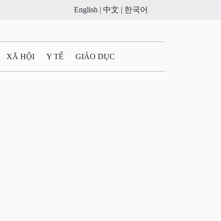
English |
中文 |
한국어
XÃ HỘI
Y TẾ
GIÁO DỤC
E MÁY
PHÁP LUẬT
 QUẢNG CÁO
ULTIMEDIA