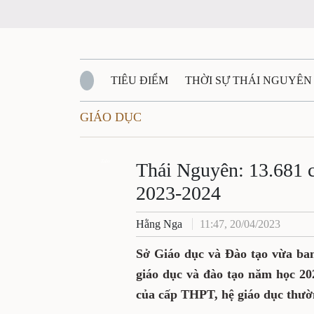
TIÊU ĐIỂM
THỜI SỰ THÁI NGUYÊN
GIÁO DỤC
QUỐC PHÒNG - AN NINH
BẠN ĐỌC
Đ
QUÊ HƯƠNG - ĐẤT NƯỚC
Zalo
QUỐC TẾ
Thái Nguyên: 13.681 c
2023-2024
VĂN BẢN, CHÍNH SÁCH MỚI
VĂN NGH
Hằng Nga
11:47, 20/04/2023
Sở Giáo dục và Đào tạo vừa ban
giáo dục và đào tạo năm học 202
của cấp THPT, hệ giáo dục thườ