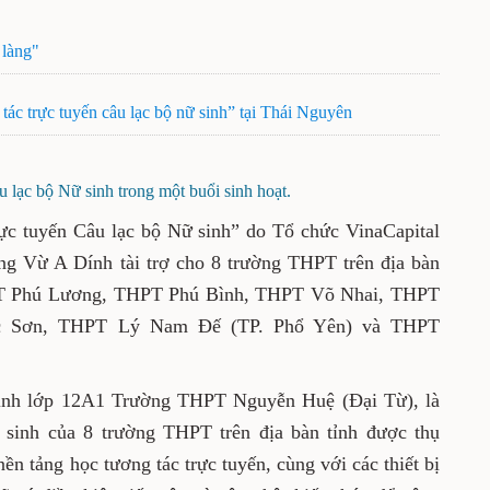
 làng"
ác trực tuyến câu lạc bộ nữ sinh” tại Thái Nguyên
 lạc bộ Nữ sinh trong một buổi sinh hoạt.
ực tuyến Câu lạc bộ Nữ sinh” do Tổ chức VinaCapital
g Vừ A Dính tài trợ cho 8 trường THPT trên địa bàn
T Phú Lương, THPT Phú Bình, THPT Võ Nhai, THPT
c Sơn, THPT Lý Nam Đế (TP. Phổ Yên) và THPT
inh lớp 12A1 Trường THPT Nguyễn Huệ (Đại Từ), là
 sinh của 8 trường THPT trên địa bàn tỉnh được thụ
n tảng học tương tác trực tuyến, cùng với các thiết bị