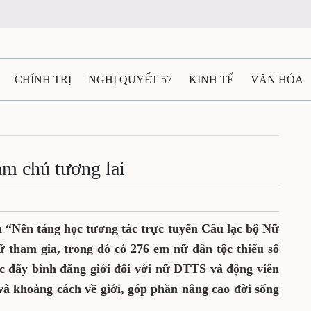
CHÍNH TRỊ
NGHỊ QUYẾT 57
KINH TẾ
VĂN HÓA
ẤT VÀ NGƯỜI THÁI NGUYÊN
GIAO THÔNG
Ô TÔ - X
TÀI NGUYÊN - MÔI TRƯỜNG
THỂ THAO
THÔNG TIN -
làm chủ tương lai
Ệ THÁI NGUYÊN
VIDEO
CÁC ĐỀ ÁN TRỌNG TÂM
M
n “Nền tảng học tương tác trực tuyến Câu lạc bộ Nữ
ữ tham gia, trong đó có 276 em nữ dân tộc thiểu số
 đẩy bình đẳng giới đối với nữ DTTS và động viên
và khoảng cách về giới, góp phần nâng cao đời sống