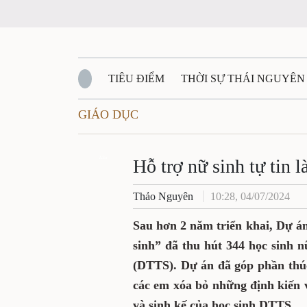
TIÊU ĐIỂM
THỜI SỰ THÁI NGUYÊN
GIÁO DỤC
QUỐC PHÒNG - AN NINH
BẠN ĐỌC
Đ
QUÊ HƯƠNG - ĐẤT NƯỚC
Zalo
QUỐC TẾ
Hỗ trợ nữ sinh tự tin 
Thảo Nguyên
10:28, 04/07/2024
VĂN BẢN, CHÍNH SÁCH MỚI
VĂN NGH
Sau hơn 2 năm triển khai, Dự á
sinh” đã thu hút 344 học sinh n
(DTTS). Dự án đã góp phần thúc
các em xóa bỏ những định kiến 
và sinh kế của học sinh DTTS.