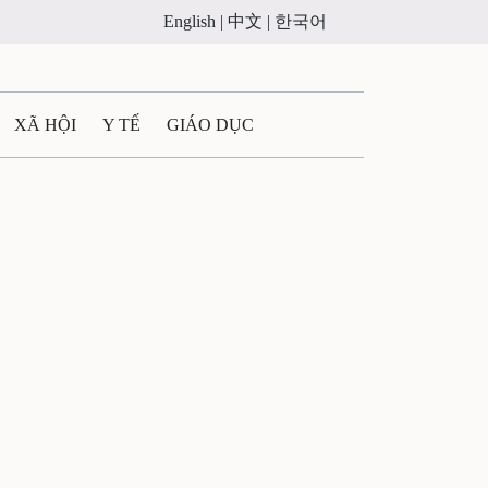
English |
中文 |
한국어
XÃ HỘI
Y TẾ
GIÁO DỤC
E MÁY
PHÁP LUẬT
 QUẢNG CÁO
ULTIMEDIA