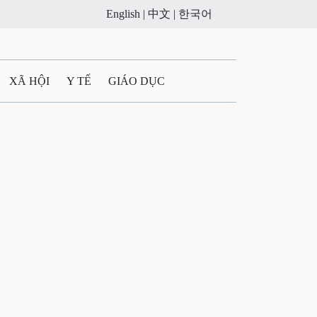
English |
中文 |
한국어
XÃ HỘI
Y TẾ
GIÁO DỤC
E MÁY
PHÁP LUẬT
 QUẢNG CÁO
ULTIMEDIA