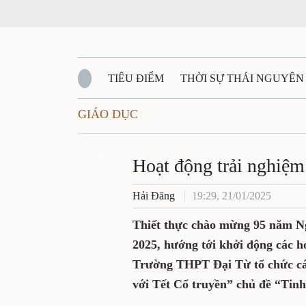
TIÊU ĐIỂM
THỜI SỰ THÁI NGUYÊN
GIÁO DỤC
QUỐC PHÒNG - AN NINH
BẠN ĐỌC
Đ
QUÊ HƯƠNG - ĐẤT NƯỚC
Zalo
QUỐC TẾ
Hoạt động trải nghiệm
Hải Đăng
19:29, 21/01/2025
VĂN BẢN, CHÍNH SÁCH MỚI
VĂN NGH
Thiết thực chào mừng 95 năm Nga
2025, hướng tới khởi động các
Trường THPT Đại Từ tổ chức cá
với Tết Cổ truyền” chủ đề “Ti