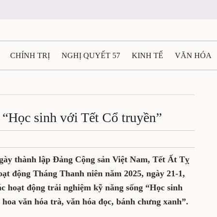
CHÍNH TRỊ
NGHỊ QUYẾT 57
KINH TẾ
VĂN HÓA
ẤT VÀ NGƯỜI THÁI NGUYÊN
GIAO THÔNG
Ô TÔ - X
TÀI NGUYÊN - MÔI TRƯỜNG
THỂ THAO
THÔNG TIN -
 “Học sinh với Tết Cổ truyền”
Ệ THÁI NGUYÊN
VIDEO
CÁC ĐỀ ÁN TRỌNG TÂM
M
̀y thành lập Đảng Cộng sản Việt Nam, Tết Ất Tỵ
 hoạt động Tháng Thanh niên năm 2025, ngày 21-1,
c hoạt động trải nghiệm kỹ năng sống “Học sinh
nh hoa văn hóa trà, văn hóa đọc, bánh chưng xanh”.