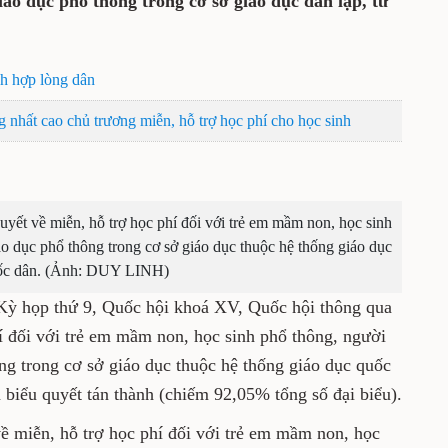
iáo dục phổ thông trong cơ sở giáo dục dân lập, tư
ch hợp lòng dân
g nhất cao chủ trương miễn, hỗ trợ học phí cho học sinh
yết về miễn, hỗ trợ học phí đối với trẻ em mầm non, học sinh
o dục phổ thông trong cơ sở giáo dục thuộc hệ thống giáo dục
ốc dân. (Ảnh: DUY LINH)
 Kỳ họp thứ 9, Quốc hội khoá XV, Quốc hội thông qua
í đối với trẻ em mầm non, học sinh phổ thông, người
ng trong cơ sở giáo dục thuộc hệ thống giáo dục quốc
 biểu quyết tán thành (chiếm 92,05% tổng số đại biểu).
ề miễn, hỗ trợ học phí đối với trẻ em mầm non, học