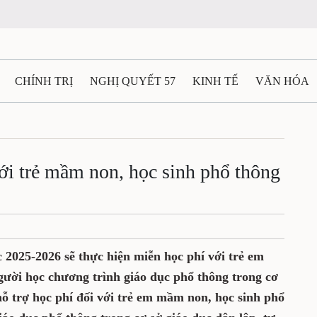
CHÍNH TRỊ
NGHỊ QUYẾT 57
KINH TẾ
VĂN HÓA
ẤT VÀ NGƯỜI THÁI NGUYÊN
GIAO THÔNG
Ô TÔ - X
TÀI NGUYÊN - MÔI TRƯỜNG
THỂ THAO
THÔNG TIN -
với trẻ mầm non, học sinh phổ thông
Ệ THÁI NGUYÊN
VIDEO
CÁC ĐỀ ÁN TRỌNG TÂM
M
 2025-2026 sẽ thực hiện miễn học phí với trẻ em
ười học chương trình giáo dục phổ thông trong cơ
hỗ trợ học phí đối với trẻ em mầm non, học sinh phổ