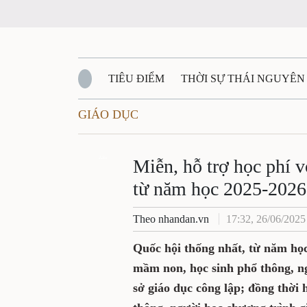
TIÊU ĐIỂM
THỜI SỰ THÁI NGUYÊN
GIÁO DỤC
QUỐC PHÒNG - AN NINH
BẠN ĐỌC
Đ
QUÊ HƯƠNG - ĐẤT NƯỚC
Zalo
QUỐC TẾ
Miễn, hỗ trợ học phí 
từ năm học 2025-2026
VĂN BẢN, CHÍNH SÁCH MỚI
VĂN NGH
Theo nhandan.vn
17:32, 26/06/2025
Quốc hội thống nhất, từ năm học
mầm non, học sinh phổ thông, ng
sở giáo dục công lập; đồng thời 