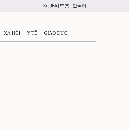
English |
中文 |
한국어
XÃ HỘI
Y TẾ
GIÁO DỤC
E MÁY
PHÁP LUẬT
 QUẢNG CÁO
ULTIMEDIA