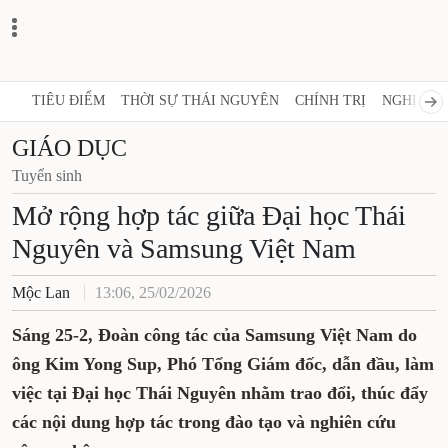
TIÊU ĐIỂM
THỜI SỰ THÁI NGUYÊN
CHÍNH TRỊ
NGHỊ QUY
GIÁO DỤC
Tuyển sinh
Mở rộng hợp tác giữa Đại học Thái
Nguyên và Samsung Việt Nam
Mộc Lan
13:06, 25/02/2026
Sáng 25-2, Đoàn công tác của Samsung Việt Nam do
ông Kim Yong Sup, Phó Tổng Giám đốc, dẫn đầu, làm
việc tại Đại học Thái Nguyên nhằm trao đổi, thúc đẩy
các nội dung hợp tác trong đào tạo và nghiên cứu