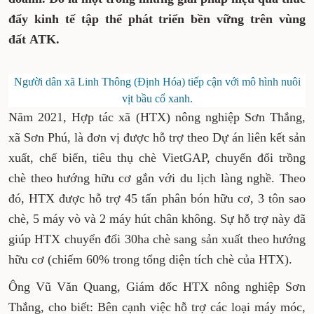
đẩy kinh tế tập thể phát triển bền vững trên vùng
đất ATK.
Người dân xã Linh Thông (Định Hóa) tiếp cận với mô hình nuôi
vịt bầu cổ xanh.
Năm 2021, Hợp tác xã (HTX) nông nghiệp Sơn Thắng,
xã Sơn Phú, là đơn vị được hỗ trợ theo Dự án liên kết sản
xuất, chế biến, tiêu thụ chè VietGAP, chuyển đổi trồng
chè theo hướng hữu cơ gắn với du lịch làng nghề. Theo
đó, HTX được hỗ trợ 45 tấn phân bón hữu cơ, 3 tôn sao
chè, 5 máy vò và 2 máy hút chân không. Sự hỗ trợ này đã
giúp HTX chuyển đổi 30ha chè sang sản xuất theo hướng
hữu cơ (chiếm 60% trong tổng diện tích chè của HTX).
Ông Vũ Văn Quang, Giám đốc HTX nông nghiệp Sơn
Thắng, cho biết: Bên cạnh việc hỗ trợ các loại máy móc,