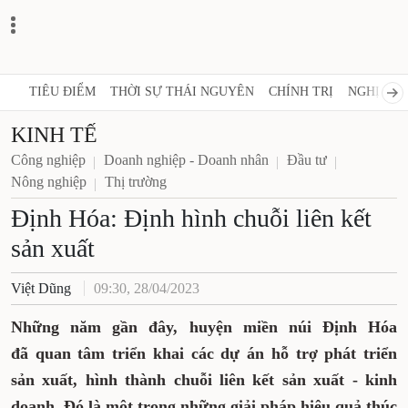
TIÊU ĐIỂM
THỜI SỰ THÁI NGUYÊN
CHÍNH TRỊ
NGHỊ QUY
KINH TẾ
Công nghiệp
Doanh nghiệp - Doanh nhân
Đầu tư
Nông nghiệp
Thị trường
Định Hóa: Định hình chuỗi liên kết
sản xuất
Việt Dũng
09:30, 28/04/2023
Những năm gần đây, huyện miền núi Định Hóa
đã quan tâm triển khai các dự án hỗ trợ phát triển
sản xuất, hình thành chuỗi liên kết sản xuất - kinh
doanh. Đó là một trong những giải pháp hiệu quả thúc