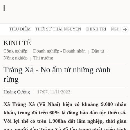
TIÊU ĐIỂM
THỜI SỰ THÁI NGUYÊN
CHÍNH TRỊ
NGHỊ QUY
KINH TẾ
Công nghiệp
Doanh nghiệp - Doanh nhân
Đầu tư
Nông nghiệp
Thị trường
Tràng Xá - No ấm từ những cánh
rừng
Hoàng Cường
17:07, 11/11/2023
Xã Tràng Xá (Võ Nhai) hiện có khoảng 9.000 nhân
khẩu, trong đó trên 60% là đồng bào dân tộc thiểu số.
Với lợi thế có trên 1.900ha đất lâm nghiệp, thời gian
qua, người dân Tràng Xá đã tập trung phát triển kinh