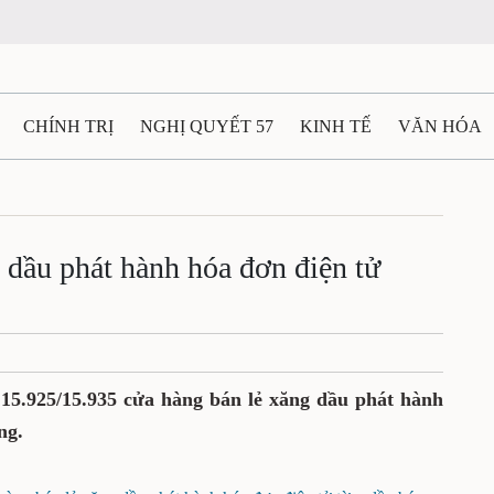
CHÍNH TRỊ
NGHỊ QUYẾT 57
KINH TẾ
VĂN HÓA
ẤT VÀ NGƯỜI THÁI NGUYÊN
GIAO THÔNG
Ô TÔ - X
TÀI NGUYÊN - MÔI TRƯỜNG
THỂ THAO
THÔNG TIN -
dầu phát hành hóa đơn điện tử
Ệ THÁI NGUYÊN
VIDEO
CÁC ĐỀ ÁN TRỌNG TÂM
M
 15.925/15.935 cửa hàng bán lẻ xăng dầu phát hành
ng.