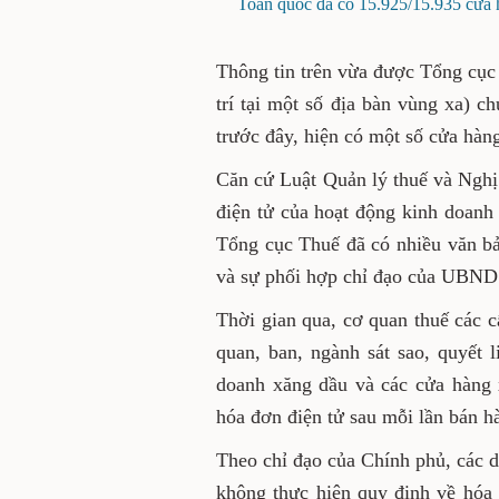
Toàn quốc đã có 15.925/15.935 cửa h
Thông tin trên vừa được Tổng cục
trí tại một số địa bàn vùng xa) 
trước đây, hiện có một số cửa hàn
Căn cứ Luật Quản lý thuế và Nghị
điện tử của hoạt động kinh doanh
Tổng cục Thuế đã có nhiều văn b
và sự phối hợp chỉ đạo của UBND c
Thời gian qua, cơ quan thuế các cấ
quan, ban, ngành sát sao, quyết 
doanh xăng dầu và các cửa hàng x
hóa đơn điện tử sau mỗi lần bán h
Theo chỉ đạo của Chính phủ, các 
không thực hiện quy định về hóa 