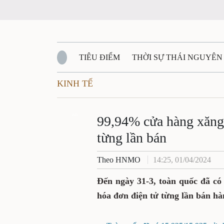
TIÊU ĐIỂM
THỜI SỰ THÁI NGUYÊN
KINH TẾ
QUỐC PHÒNG - AN NINH
BẠN ĐỌC
Đ
QUÊ HƯƠNG - ĐẤT NƯỚC
Zalo
QUỐC TẾ
99,94% cửa hàng xăng 
từng lần bán
VĂN BẢN, CHÍNH SÁCH MỚI
VĂN NGH
Theo HNMO
14:25, 01/04/2024
Đến ngày 31-3, toàn quốc đã có
hóa đơn điện tử từng lần bán hà