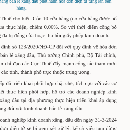
àng bán lẻ xăng dầu phát hành hóa đơn điện tử từng lần bán
hàng.
 Thuế cho biết. Còn 10 cửa hàng (do cửa hàng được bố
chưa thực hiện, chiếm 0,06%. So với thời điểm công bố
g đã bị đóng cửa hoặc thu hồi giấy phép kinh doanh.
 định số 123/2020/NĐ-CP đối với quy định về hóa đơn
 bán lẻ xăng dầu, Thủ tướng Chính phủ, Bộ Tài chính,
ản chỉ đạo các Cục Thuế đẩy mạnh công tác tham mưu
ác tỉnh, thành phố trực thuộc trung ương.
p đã triển khai phối hợp chặt chẽ, tích cực với các cơ
liệt thực hiện phối hợp, hỗ trợ các doanh nghiệp kinh
ăng dầu tại địa phương thực hiện triển khai áp dụng
àng đối với kinh doanh bán lẻ xăng dầu.
doanh nghiệp kinh doanh xăng, dầu đến ngày 31-3-2024
đơn điện tử sẽ bị xem xét xử lý, kể cả việc tạm dừng