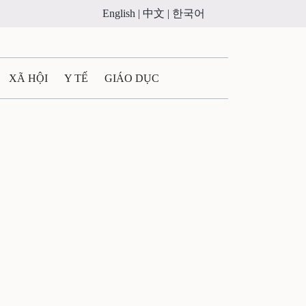
English |
中文 |
한국어
XÃ HỘI
Y TẾ
GIÁO DỤC
E MÁY
PHÁP LUẬT
 QUẢNG CÁO
ULTIMEDIA