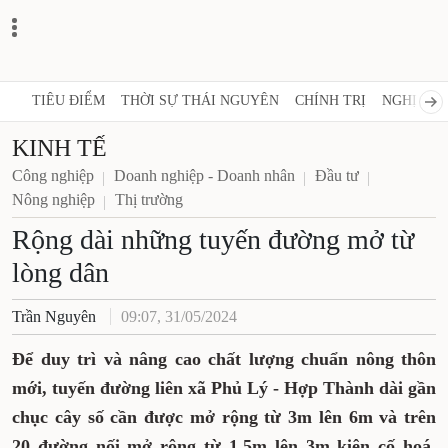
TIÊU ĐIỂM
THỜI SỰ THÁI NGUYÊN
CHÍNH TRỊ
NGHỊ QUY
KINH TẾ
Công nghiệp
Doanh nghiệp - Doanh nhân
Đầu tư
Nông nghiệp
Thị trường
Rộng dài những tuyến đường mở từ
lòng dân
Trần Nguyên
09:07, 31/05/2024
Để duy trì và nâng cao chất lượng chuẩn nông thôn
mới, tuyến đường liên xã Phủ Lý - Hợp Thành dài gần
chục cây số cần được mở rộng từ 3m lên 6m và trên
20 đường nối mở rộng từ 1,5m lên 3m kiên cố hoá.