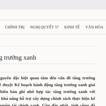
CHÍNH TRỊ
NGHỊ QUYẾT 57
KINH TẾ
VĂN HÓA
ẤT VÀ NGƯỜI THÁI NGUYÊN
GIAO THÔNG
Ô TÔ - X
TÀI NGUYÊN - MÔI TRƯỜNG
THỂ THAO
THÔNG TIN -
ng trưởng xanh
Ệ THÁI NGUYÊN
VIDEO
CÁC ĐỀ ÁN TRỌNG TÂM
M
Nguyên đặc biệt quan tâm đến vấn đề tăng trưởng
ê duyệt Kế hoạch hành động tăng trưởng xanh giai
 biên bản ghi nhớ hợp tác tăng trưởng xanh với
ó khả năng hỗ trợ xây dựng chính sách thực hiện kế
nguồn tài chính xanh. Gần đây nhất, tỉnh cũng đã