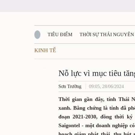
TIÊU ĐIỂM
THỜI SỰ THÁI NGUYÊN
KINH TẾ
QUỐC PHÒNG - AN NINH
BẠN ĐỌC
Đ
QUÊ HƯƠNG - ĐẤT NƯỚC
Zalo
QUỐC TẾ
Nỗ lực vì mục tiêu tă
Sơn Trường
09:05, 28/06/2024
VĂN BẢN, CHÍNH SÁCH MỚI
VĂN NGH
Thời gian gần đây, tỉnh Thái 
xanh. Bằng chứng là tỉnh đã ph
đoạn 2021-2030, đồng thời ký
Saigontel - một doanh nghiệp c
hoạch giảm phát thải, thu hút 