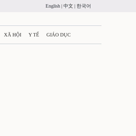
English |
中文 |
한국어
XÃ HỘI
Y TẾ
GIÁO DỤC
E MÁY
PHÁP LUẬT
 QUẢNG CÁO
ULTIMEDIA