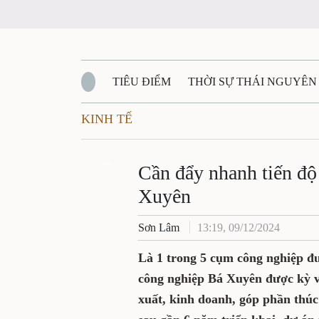
TIÊU ĐIỂM
THỜI SỰ THÁI NGUYÊN
KINH TẾ
QUỐC PHÒNG - AN NINH
BẠN ĐỌC
Đ
QUÊ HƯƠNG - ĐẤT NƯỚC
Zalo
QUỐC TẾ
Cần đẩy nhanh tiến đ
Xuyên
VĂN BẢN, CHÍNH SÁCH MỚI
VĂN NGH
Sơn Lâm
13:19, 09/12/2024
Là 1 trong 5 cụm công nghiệp đ
công nghiệp Bá Xuyên được kỳ v
xuất, kinh doanh, góp phần thúc 