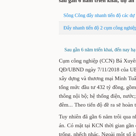
sau gần 6 năm triển khai, dự án
Sông Công đẩy nhanh tiến độ các dự
Đẩy nhanh tiến độ 2 cụm công nghiệ
Sau gần 6 năm triển khai, đến nay 
Cụm công nghiệp (CCN) Bá Xuyên 
QĐ/UBND ngày 7/11/2018 của UBN
xây dựng và thương mại Minh Tuân
tổng mức đầu tư 432 tỷ đồng, gồm
thông nội bộ; hệ thống điện, nước
đêm... Theo tiến độ đề ra sẽ hoàn
Tuy nhiên đã gần 6 năm trôi qua 
án. Có mặt tại KCN thời gian gần 
trống, nhếch nhác. Ngoài một số ít 