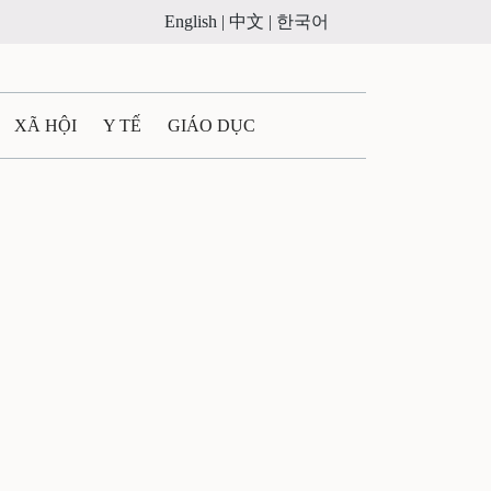
English |
中文 |
한국어
XÃ HỘI
Y TẾ
GIÁO DỤC
E MÁY
PHÁP LUẬT
 QUẢNG CÁO
ULTIMEDIA