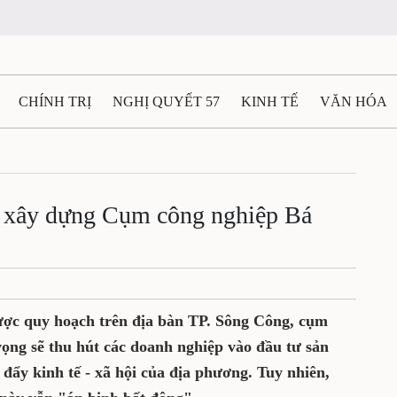
CHÍNH TRỊ
NGHỊ QUYẾT 57
KINH TẾ
VĂN HÓA
ẤT VÀ NGƯỜI THÁI NGUYÊN
GIAO THÔNG
Ô TÔ - X
TÀI NGUYÊN - MÔI TRƯỜNG
THỂ THAO
THÔNG TIN -
ộ xây dựng Cụm công nghiệp Bá
Ệ THÁI NGUYÊN
VIDEO
CÁC ĐỀ ÁN TRỌNG TÂM
M
ược quy hoạch trên địa bàn TP. Sông Công, cụm
ọng sẽ thu hút các doanh nghiệp vào đầu tư sản
đẩy kinh tế - xã hội của địa phương. Tuy nhiên,