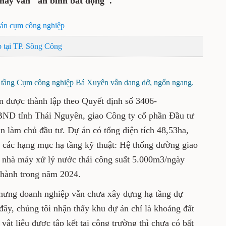
 này vẫn "án binh bất động".
 án cụm công nghiệp
p tại TP. Sông Công
hạ tầng Cụm công nghiệp Bá Xuyên vẫn dang dở, ngổn ngang.
được thành lập theo Quyết định số 3406-
D tỉnh Thái Nguyên, giao Công ty cổ phần Đầu tư
 làm chủ đầu tư. Dự án có tổng diện tích 48,53ha,
 các hạng mục hạ tầng kỹ thuật: Hệ thống đường giao
; nhà máy xử lý nước thải công suất 5.000m3/ngày
 thành trong năm 2024.
nhưng doanh nghiệp vẫn chưa xây dựng hạ tầng dự
đây, chúng tôi nhận thấy khu dự án chỉ là khoảng đất
vật liệu được tập kết tại công trường thì chưa có bất