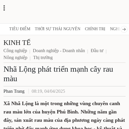
TIÊU ĐIỂM
THỜI SỰ THÁI NGUYÊN
CHÍNH TRỊ
NGHỊ QUY
KINH TẾ
Công nghiệp
Doanh nghiệp - Doanh nhân
Đầu tư
Nông nghiệp
Thị trường
Nhã Lộng phát triển mạnh cây rau
màu
Phan Trang
08:19, 04/04/2025
Xã Nhã Lộng là một trong những vùng chuyên canh
rau màu lớn của huyện Phú Bình. Những năm gần
đây, sản xuất rau màu của địa phương ngày càng phát
triển nhờ đẩy mạnh ứng dụng khoa học - kỹ thuật và