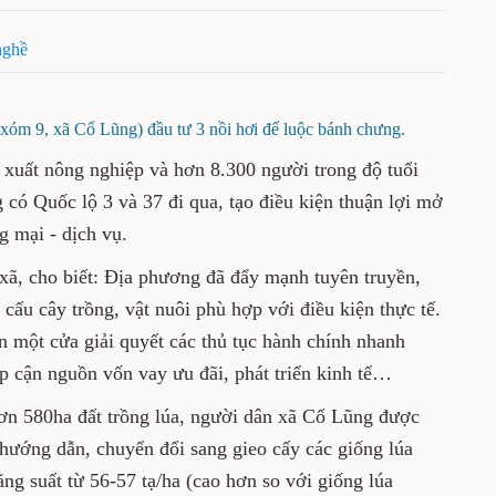
nghề
óm 9, xã Cổ Lũng) đầu tư 3 nồi hơi để luộc bánh chưng.
 xuất nông nghiệp và hơn 8.300 người trong độ tuổi
 có Quốc lộ 3 và 37 đi qua, tạo điều kiện thuận lợi mở
g mại - dịch vụ.
, cho biết: Địa phương đã đẩy mạnh tuyên truyền,
cấu cây trồng, vật nuôi phù hợp với điều kiện thực tế.
n một cửa giải quyết các thủ tục hành chính nhanh
ếp cận nguồn vốn vay ưu đãi, phát triển kinh tế…
hơn 580ha đất trồng lúa, người dân xã Cổ Lũng được
hướng dẫn, chuyển đổi sang gieo cấy các giống lúa
g suất từ 56-57 tạ/ha (cao hơn so với giống lúa