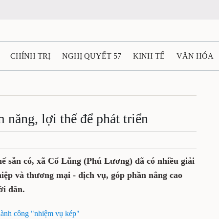
CHÍNH TRỊ
NGHỊ QUYẾT 57
KINH TẾ
VĂN HÓA
ẤT VÀ NGƯỜI THÁI NGUYÊN
GIAO THÔNG
Ô TÔ - X
TÀI NGUYÊN - MÔI TRƯỜNG
THỂ THAO
THÔNG TIN -
 năng, lợi thế để phát triển
Ệ THÁI NGUYÊN
VIDEO
CÁC ĐỀ ÁN TRỌNG TÂM
M
hế sẵn có, xã Cổ Lũng (Phú Lương) đã có nhiều giải
hiệp và thương mại - dịch vụ, góp phần nâng cao
ời dân.
hành công "nhiệm vụ kép"