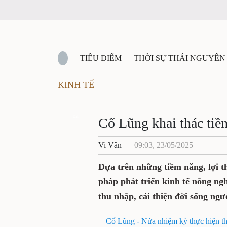
TIÊU ĐIỂM
THỜI SỰ THÁI NGUYÊN
KINH TẾ
QUỐC PHÒNG - AN NINH
BẠN ĐỌC
Đ
QUÊ HƯƠNG - ĐẤT NƯỚC
Zalo
QUỐC TẾ
Cổ Lũng khai thác tiềm
Vi Vân
09:03, 23/05/2025
VĂN BẢN, CHÍNH SÁCH MỚI
VĂN NGH
Dựa trên những tiềm năng, lợi t
pháp phát triển kinh tế nông ng
thu nhập, cải thiện đời sống ngư
Cổ Lũng - Nửa nhiệm kỳ thực hiện t