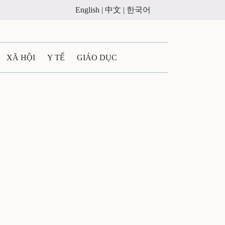
English |
中文 |
한국어
XÃ HỘI
Y TẾ
GIÁO DỤC
E MÁY
PHÁP LUẬT
 QUẢNG CÁO
ULTIMEDIA