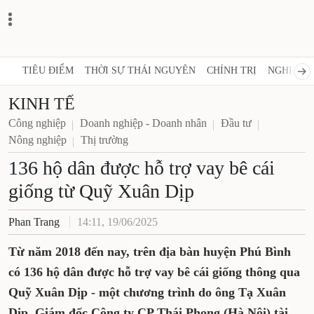
TIÊU ĐIỂM
THỜI SỰ THÁI NGUYÊN
CHÍNH TRỊ
NGHỊ QUY
KINH TẾ
Công nghiệp
Doanh nghiệp - Doanh nhân
Đầu tư
Nông nghiệp
Thị trường
136 hộ dân được hỗ trợ vay bê cái
giống từ Quỹ Xuân Dịp
Phan Trang
14:11, 19/06/2025
Từ năm 2018 đến nay, trên địa bàn huyện Phú Bình
có 136 hộ dân được hỗ trợ vay bê cái giống thông qua
Quỹ Xuân Dịp - một chương trình do ông Tạ Xuân
Dịp, Giám đốc Công ty CP Thái Phong (Hà Nội) tài