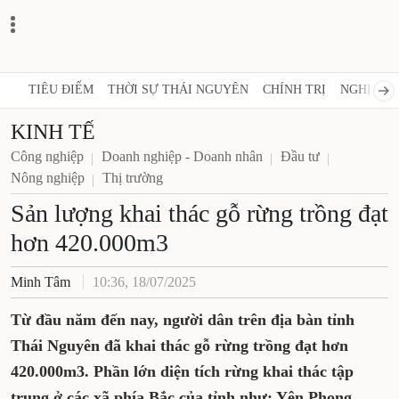
TIÊU ĐIỂM
THỜI SỰ THÁI NGUYÊN
CHÍNH TRỊ
NGHỊ QUY
KINH TẾ
Công nghiệp
Doanh nghiệp - Doanh nhân
Đầu tư
Nông nghiệp
Thị trường
Sản lượng khai thác gỗ rừng trồng đạt
hơn 420.000m3
Minh Tâm
10:36, 18/07/2025
Từ đầu năm đến nay, người dân trên địa bàn tỉnh
Thái Nguyên đã khai thác gỗ rừng trồng đạt hơn
420.000m3. Phần lớn diện tích rừng khai thác tập
trung ở các xã phía Bắc của tỉnh như: Yên Phong,