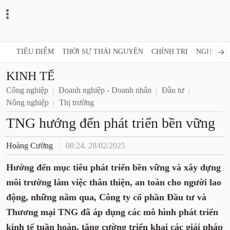
TIÊU ĐIỂM
THỜI SỰ THÁI NGUYÊN
CHÍNH TRỊ
NGHỊ QUY
KINH TẾ
Công nghiệp
Doanh nghiệp - Doanh nhân
Đầu tư
Nông nghiệp
Thị trường
TNG hướng đến phát triển bền vững
Hoàng Cường
08:24, 28/02/2025
Hướng đến mục tiêu phát triển bền vững và xây dựng
môi trường làm việc thân thiện, an toàn cho người lao
động, những năm qua, Công ty cổ phần Đầu tư và
Thương mại TNG đã áp dụng các mô hình phát triển
kinh tế tuần hoàn, tăng cường triển khai các giải pháp