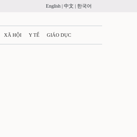
English |
中文 |
한국어
XÃ HỘI
Y TẾ
GIÁO DỤC
E MÁY
PHÁP LUẬT
 QUẢNG CÁO
ULTIMEDIA