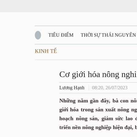
TIÊU ĐIỂM
THỜI SỰ THÁI NGUYÊN
KINH TẾ
QUỐC PHÒNG - AN NINH
BẠN ĐỌC
Đ
QUÊ HƯƠNG - ĐẤT NƯỚC
Zalo
QUỐC TẾ
Cơ giới hóa nông nghi
Lương Hạnh
08:20, 26/07/2023
VĂN BẢN, CHÍNH SÁCH MỚI
VĂN NGH
Những năm gần đây, bà con nôn
giới hóa trong sản xuất nông n
hoạch nông sản, giảm sức lao 
triển nền nông nghiệp hiện đại, 