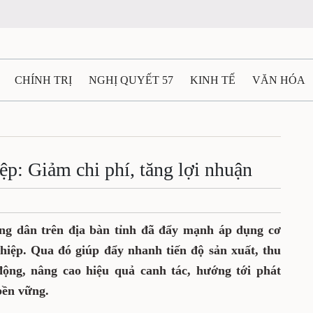
CHÍNH TRỊ
NGHỊ QUYẾT 57
KINH TẾ
VĂN HÓA
ẤT VÀ NGƯỜI THÁI NGUYÊN
GIAO THÔNG
Ô TÔ - X
TÀI NGUYÊN - MÔI TRƯỜNG
THỂ THAO
THÔNG TIN -
ệp: Giảm chi phí, tăng lợi nhuận
Ệ THÁI NGUYÊN
VIDEO
CÁC ĐỀ ÁN TRỌNG TÂM
M
g dân trên địa bàn tỉnh đã đẩy mạnh áp dụng cơ
ghiệp. Qua đó giúp đẩy nhanh tiến độ sản xuất, thu
động, nâng cao hiệu quả canh tác, hướng tới phát
bền vững.