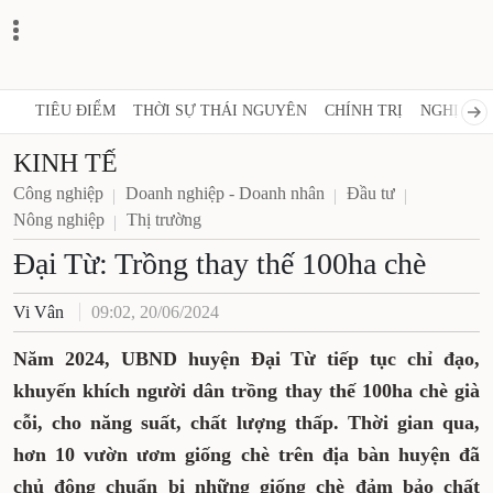
TIÊU ĐIỂM
THỜI SỰ THÁI NGUYÊN
CHÍNH TRỊ
NGHỊ QUY
KINH TẾ
Công nghiệp
Doanh nghiệp - Doanh nhân
Đầu tư
Nông nghiệp
Thị trường
Đại Từ: Trồng thay thế 100ha chè
Vi Vân
09:02, 20/06/2024
Năm 2024, UBND huyện Đại Từ tiếp tục chỉ đạo,
khuyến khích người dân trồng thay thế 100ha chè già
cỗi, cho năng suất, chất lượng thấp. Thời gian qua,
hơn 10 vườn ươm giống chè trên địa bàn huyện đã
chủ động chuẩn bị những giống chè đảm bảo chất