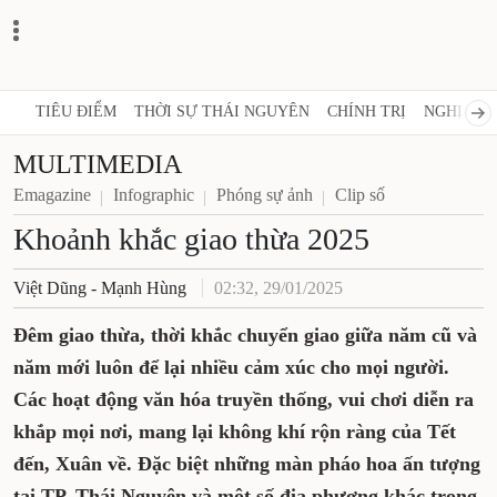
TIÊU ĐIỂM
THỜI SỰ THÁI NGUYÊN
CHÍNH TRỊ
NGHỊ QUY
MULTIMEDIA
Emagazine
Infographic
Phóng sự ảnh
Clip số
Khoảnh khắc giao thừa 2025
Việt Dũng - Mạnh Hùng
02:32, 29/01/2025
Đêm giao thừa, thời khắc chuyển giao giữa năm cũ và
năm mới luôn để lại nhiều cảm xúc cho mọi người.
Các hoạt động văn hóa truyền thống, vui chơi diễn ra
khắp mọi nơi, mang lại không khí rộn ràng của Tết
đến, Xuân về. Đặc biệt những màn pháo hoa ấn tượng
tại TP. Thái Nguyên và một số địa phương khác trong