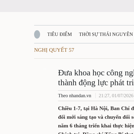
TIÊU ĐIỂM
THỜI SỰ THÁI NGUYÊN
NGHỊ QUYẾT 57
QUỐC PHÒNG - AN NINH
BẠN ĐỌC
Đ
QUÊ HƯƠNG - ĐẤT NƯỚC
Zalo
QUỐC TẾ
Đưa khoa học công ngh
thành động lực phát t
VĂN BẢN, CHÍNH SÁCH MỚI
VĂN NGH
Theo nhandan.vn
21:27, 01/07/2026
Chiều 1-7, tại Hà Nội, Ban Chỉ 
đổi mới sáng tạo và chuyển đổi s
năm 6 tháng triển khai thực hiệ