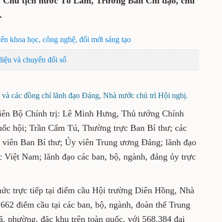
ư, Chủ tịch nước Tô Lâm, Trưởng Ban Chỉ đạo, chủ
.
iển khoa học, công nghệ, đổi mới sáng tạo
iệu và chuyển đổi số
và các đồng chí lãnh đạo Đảng, Nhà nước chủ trì Hội nghị.
iên Bộ Chính trị: Lê Minh Hưng, Thủ tướng Chính
ốc hội; Trần Cẩm Tú, Thường trực Ban Bí thư; các
y viên Ban Bí thư; Ủy viên Trung ương Đảng; lãnh đạo
 Việt Nam; lãnh đạo các ban, bộ, ngành, đảng ủy trực
hức trực tiếp tại điểm cầu Hội trường Diên Hồng, Nhà
.662 điểm cầu tại các ban, bộ, ngành, đoàn thể Trung
ã, phường, đặc khu trên toàn quốc, với 568.384 đại