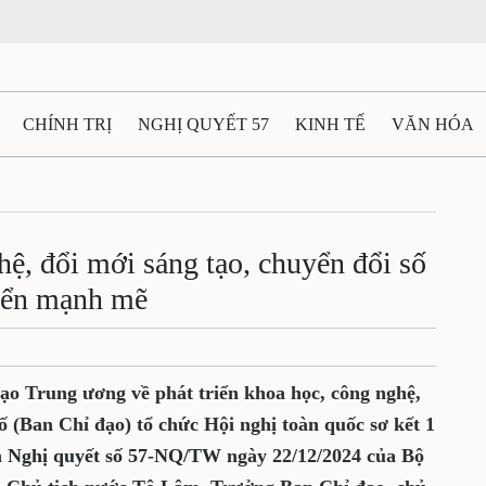
CHÍNH TRỊ
NGHỊ QUYẾT 57
KINH TẾ
VĂN HÓA
ẤT VÀ NGƯỜI THÁI NGUYÊN
GIAO THÔNG
Ô TÔ - X
TÀI NGUYÊN - MÔI TRƯỜNG
THỂ THAO
THÔNG TIN -
ệ, đổi mới sáng tạo, chuyển đổi số
riển mạnh mẽ
Ệ THÁI NGUYÊN
VIDEO
CÁC ĐỀ ÁN TRỌNG TÂM
M
đạo Trung ương về phát triển khoa học, công nghệ,
ố (Ban Chỉ đạo) tổ chức Hội nghị toàn quốc sơ kết 1
n
Nghị quyết số 57-NQ/TW
ngày 22/12/2024 của Bộ