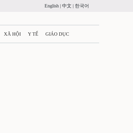
English |
中文 |
한국어
XÃ HỘI
Y TẾ
GIÁO DỤC
E MÁY
PHÁP LUẬT
 QUẢNG CÁO
ULTIMEDIA