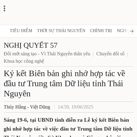
TIÊU ĐIỂM
THỜI SỰ THÁI NGUYÊN
CHÍNH TRỊ
NGHỊ QUY
NGHỊ QUYẾT 57
Đổi mới sáng tạo - Vì Thái Nguyên thân yêu
Chuyển đổi số
Khoa học công nghệ
Ký kết Biên bản ghi nhớ hợp tác về
đầu tư Trung tâm Dữ liệu tỉnh Thái
Nguyên
Thúy Hằng - Việt Dũng
14:59, 19/06/2025
Sáng 19-6, tại UBND tỉnh diễn ra Lễ ký kết Biên bản
ghi nhớ hợp tác về việc đầu tư Trung tâm Dữ liệu tỉnh