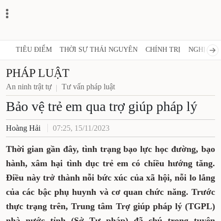
TIÊU ĐIỂM
THỜI SỰ THÁI NGUYÊN
CHÍNH TRỊ
NGHỊ QUY
PHÁP LUẬT
An ninh trật tự
Tư vấn pháp luật
Bảo vệ trẻ em qua trợ giúp pháp lý
Hoàng Hải
07:25, 15/11/2023
Thời gian gần đây, tình trạng bạo lực học đường, bạo
hành, xâm hại tình dục trẻ em có chiều hướng tăng.
Điều này trở thành nỗi bức xúc của xã hội, nỗi lo lắng
của các bậc phụ huynh và cơ quan chức năng. Trước
thực trạng trên, Trung tâm Trợ giúp pháp lý (TGPL)
nhà nước tỉnh (Sở Tư pháp) đã chú trọng tuyên