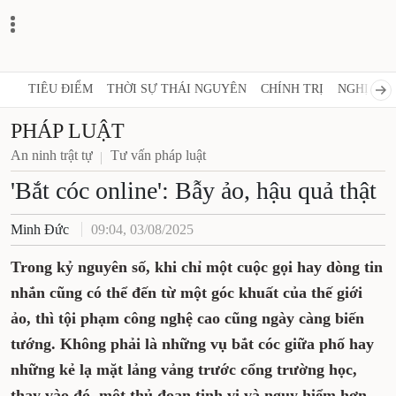
TIÊU ĐIỂM
THỜI SỰ THÁI NGUYÊN
CHÍNH TRỊ
NGHỊ QUY
PHÁP LUẬT
An ninh trật tự
Tư vấn pháp luật
'Bắt cóc online': Bẫy ảo, hậu quả thật
Minh Đức
09:04, 03/08/2025
Trong kỷ nguyên số, khi chỉ một cuộc gọi hay dòng tin
nhắn cũng có thể đến từ một góc khuất của thế giới
ảo, thì tội phạm công nghệ cao cũng ngày càng biến
tướng. Không phải là những vụ bắt cóc giữa phố hay
những kẻ lạ mặt lảng vảng trước cổng trường học,
thay vào đó, một thủ đoạn tinh vi và nguy hiểm hơn