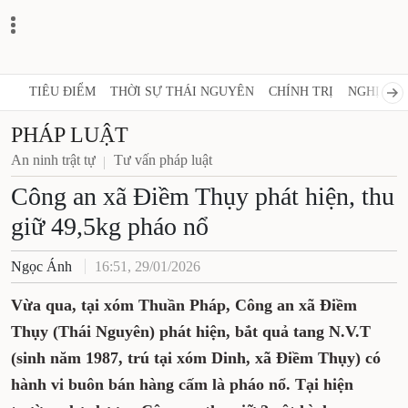
TIÊU ĐIỂM
THỜI SỰ THÁI NGUYÊN
CHÍNH TRỊ
NGHỊ QUY
PHÁP LUẬT
An ninh trật tự
Tư vấn pháp luật
Công an xã Điềm Thụy phát hiện, thu
giữ 49,5kg pháo nổ
Ngọc Ánh
16:51, 29/01/2026
Vừa qua, tại xóm Thuần Pháp, Công an xã Điềm
Thụy (Thái Nguyên) phát hiện, bắt quả tang N.V.T
(sinh năm 1987, trú tại xóm Dinh, xã Điềm Thụy) có
hành vi buôn bán hàng cấm là pháo nổ. Tại hiện