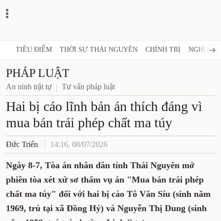
TIÊU ĐIỂM
THỜI SỰ THÁI NGUYÊN
CHÍNH TRỊ
NGHỊ QUY
PHÁP LUẬT
An ninh trật tự
Tư vấn pháp luật
Hai bị cáo lĩnh bản án thích đáng vì
mua bán trái phép chất ma túy
Đức Triển
14:16, 08/07/2026
Ngày 8-7, Tòa án nhân dân tỉnh Thái Nguyên mở
phiên tòa xét xử sơ thẩm vụ án "Mua bán trái phép
chất ma túy" đối với hai bị cáo Tô Văn Síu (sinh năm
1969, trú tại xã Đồng Hỷ) và Nguyễn Thị Dung (sinh