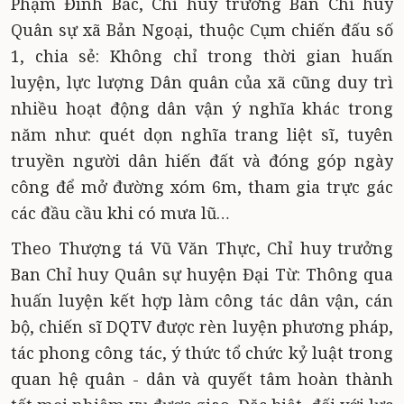
Phạm Đình Bắc, Chỉ huy trưởng Ban Chỉ huy
Quân sự xã Bản Ngoại, thuộc Cụm chiến đấu số
1, chia sẻ: Không chỉ trong thời gian huấn
luyện, lực lượng Dân quân của xã cũng duy trì
nhiều hoạt động dân vận ý nghĩa khác trong
năm như: quét dọn nghĩa trang liệt sĩ, tuyên
truyền người dân hiến đất và đóng góp ngày
công để mở đường xóm 6m, tham gia trực gác
các đầu cầu khi có mưa lũ…
Theo Thượng tá Vũ Văn Thực, Chỉ huy trưởng
Ban Chỉ huy Quân sự huyện Đại Từ: Thông qua
huấn luyện kết hợp làm công tác dân vận, cán
bộ, chiến sĩ DQTV được rèn luyện phương pháp,
tác phong công tác, ý thức tổ chức kỷ luật trong
quan hệ quân - dân và quyết tâm hoàn thành