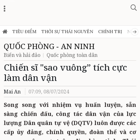
Zalo
TIÊU ĐIỂM
THỜI SỰ THÁI NGUYÊN
CHÍNH TRỊ
NGHỊ
QUỐC PHÒNG - AN NINH
Biển và hải đảo
Quốc phòng toàn dân
Chiến sĩ "sao vuông” tích cực
làm dân vận
Mai An
07:09, 08/07/2024
Song song với nhiệm vụ huấn luyện, sẵn
sàng chiến đấu, công tác dân vận của lực
lượng Dân quân tự vệ (DQTV) luôn được các
cấp ủy đảng, chính quyền, đoàn thể và cơ