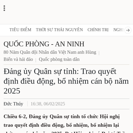
TIÊU ĐIỂM
THỜI SỰ THÁI NGUYÊN
CHÍNH TRỊ
NGHỊ QUY
QUỐC PHÒNG - AN NINH
80 Năm Quân đội Nhân dân Việt Nam anh Hùng
Biển và hải đảo
Quốc phòng toàn dân
Đảng ủy Quân sự tỉnh: Trao quyết
định điều động, bổ nhiệm cán bộ năm
2025
Đức Thúy
16:38, 06/02/2025
Chiều 6-2, Đảng ủy Quân sự tỉnh tổ chức Hội nghị
trao quyết định điều động, bổ nhiệm, bổ nhiệm lại