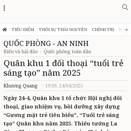
Zalo
TIÊU ĐIỂM
THỜI SỰ THÁI NGUYÊN
CHÍNH TRỊ
NGHỊ
QUỐC PHÒNG - AN NINH
Biển và hải đảo
Quốc phòng toàn dân
Quân khu 1 đối thoại “tuổi trẻ
sáng tạo” năm 2025
Khương Quang
19:09, 24/04/2025
Ngày 24-4, Quân khu 1 tổ chức Hội nghị đối
thoại, giao nhiệm vụ, bồi dưỡng xây dựng
“Gương mặt trẻ tiêu biểu”, “Tuổi trẻ sáng
tạo” Quân khu năm 2025. Thiếu tướng La