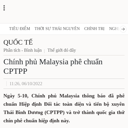
TIÊU ĐIỂM
THỜI SỰ THÁI NGUYÊN
CHÍNH TRỊ
NGHỊ QUY
QUỐC TẾ
Phân tích - Bình luận
Thế giới đó đây
Chính phủ Malaysia phê chuẩn
CPTPP
11:26, 06/10/2022
Ngày 5-10, Chính phủ Malaysia thông báo đã phê
chuẩn Hiệp định Đối tác toàn diện và tiến bộ xuyên
Thái Bình Dương (CPTPP) và trở thành quốc gia thứ
chín phê chuẩn hiệp định này.