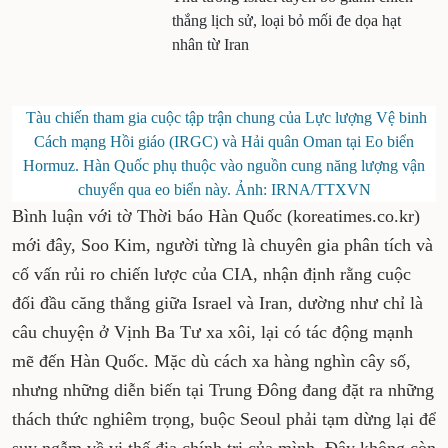
thắng lịch sử, loại bỏ mối đe dọa hạt
nhân từ Iran
Tàu chiến tham gia cuộc tập trận chung của Lực lượng Vệ binh
Cách mạng Hồi giáo (IRGC) và Hải quân Oman tại Eo biển
Hormuz. Hàn Quốc phụ thuộc vào nguồn cung năng lượng vận
chuyển qua eo biển này. Ảnh: IRNA/TTXVN
Bình luận với tờ Thời báo Hàn Quốc (koreatimes.co.kr)
mới đây, Soo Kim, người từng là chuyên gia phân tích và
cố vấn rủi ro chiến lược của CIA, nhận định rằng cuộc
đối đầu căng thẳng giữa Israel và Iran, dường như chỉ là
câu chuyện ở Vịnh Ba Tư xa xôi, lại có tác động mạnh
mẽ đến Hàn Quốc. Mặc dù cách xa hàng nghìn cây số,
nhưng những diễn biến tại Trung Đông đang đặt ra những
thách thức nghiêm trọng, buộc Seoul phải tạm dừng lại để