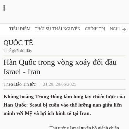
TIÊU ĐIỂM
THỜI SỰ THÁI NGUYÊN
CHÍNH TRỊ
NGHỊ QUY
QUỐC TẾ
Thế giới đó đây
Hàn Quốc trong vòng xoáy đối đầu
Israel - Iran
Theo Báo Tin tức
21:29, 29/06/2025
Khủng hoảng Trung Đông làm lung lay chiến lược của
Hàn Quốc: Seoul bị cuốn vào thế lưỡng nan giữa liên
minh với Mỹ và lợi ích kinh tế tại Iran.
Thủ tướng Israel tuyên bố giành chiến