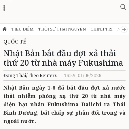
Zalo
TIÊU ĐIỂM
THỜI SỰ THÁI NGUYÊN
CHÍNH TRỊ
NGHỊ
QUỐC TẾ
Nhật Bản bắt đầu đợt xả thải
thứ 20 từ nhà máy Fukushima
Đăng Thái/Theo Reuters
16:59, 01/06/2026
Nhật Bản ngày 1-6 đã bắt đầu đợt xả nước
thải nhiễm phóng xạ thứ 20 từ nhà máy
điện hạt nhân Fukushima Daiichi ra Thái
Bình Dương, bất chấp sự phản đối trong và
ngoài nước.