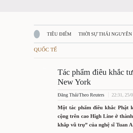
TIÊU ĐIỂM
THỜI SỰ THÁI NGUYÊN
QUỐC TẾ
QUỐC PHÒNG - AN NINH
BẠN ĐỌC
Đ
QUÊ HƯƠNG - ĐẤT NƯỚC
Zalo
QUỐC TẾ
Tác phẩm điêu khắc tư
New York
VĂN BẢN, CHÍNH SÁCH MỚI
VĂN NGH
Đăng Thái/Theo Reuters
22:31, 25/
Một tác phẩm điêu khắc Phật kh
cộng trên cao High Line ở thà
khắp vũ trụ”
của nghệ sĩ Tuan 