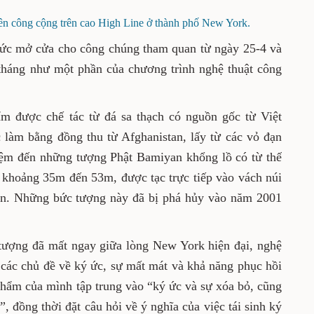
ên công cộng trên cao High Line ở thành phố New York.
hức mở cửa cho công chúng tham quan từ ngày 25-4 và
tháng như một phần của chương trình nghệ thuật công
ẩm được chế tác từ đá sa thạch có nguồn gốc từ Việt
 làm bằng đồng thu từ Afghanistan, lấy từ các vỏ đạn
iệm đến những tượng Phật Bamiyan khổng lồ có từ thế
o khoảng 35m đến 53m, được tạc trực tiếp vào vách núi
yan. Những bức tượng này đã bị phá hủy vào năm 2001
 tượng đã mất ngay giữa lòng New York hiện đại, nghệ
các chủ đề về ký ức, sự mất mát và khả năng phục hồi
 phẩm của mình tập trung vào “ký ức và sự xóa bỏ, cũng
”, đồng thời đặt câu hỏi về ý nghĩa của việc tái sinh ký