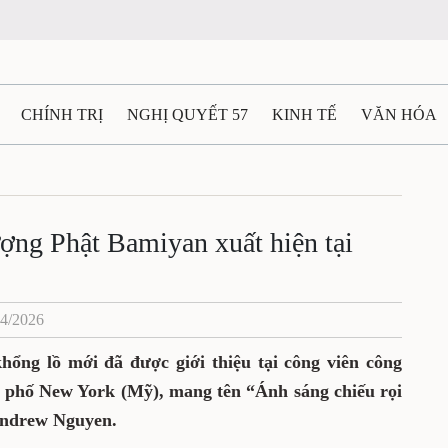
CHÍNH TRỊ
NGHỊ QUYẾT 57
KINH TẾ
VĂN HÓA
ẤT VÀ NGƯỜI THÁI NGUYÊN
GIAO THÔNG
Ô TÔ - X
TÀI NGUYÊN - MÔI TRƯỜNG
THỂ THAO
THÔNG TIN -
ợng Phật Bamiyan xuất hiện tại
Ệ THÁI NGUYÊN
VIDEO
CÁC ĐỀ ÁN TRỌNG TÂM
M
04/2026
ổng lồ mới đã được giới thiệu tại công viên công
nh phố New York (Mỹ), mang tên
“Ánh sáng chiếu rọi
Andrew Nguyen.