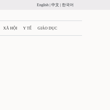
English |
中文 |
한국어
XÃ HỘI
Y TẾ
GIÁO DỤC
E MÁY
PHÁP LUẬT
 QUẢNG CÁO
ULTIMEDIA