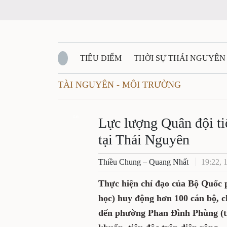
TIÊU ĐIỂM
THỜI SỰ THÁI NGUYÊN
TÀI NGUYÊN - MÔI TRƯỜNG
QUỐC PHÒNG - AN NINH
BẠN ĐỌC
Đ
QUÊ HƯƠNG - ĐẤT NƯỚC
Zalo
QUỐC TẾ
Lực lượng Quân đội ti
tại Thái Nguyên
VĂN BẢN, CHÍNH SÁCH MỚI
VĂN NGH
Thiều Chung – Quang Nhất
19:22, 
Thực hiện chỉ đạo của Bộ Quốc 
học) huy động hơn 100 cán bộ, c
đến phường Phan Đình Phùng (t