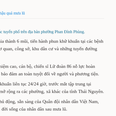
 hậu quả mưa lũ
ác tuyến phố trên địa bàn phường Phan Đình Phùng.
hia thành 6 mũi, tiến hành phun khử khuẩn tại các bệnh
 cơ quan, công sở, khu dân cư và những tuyến đường
nhiệm cao, cán bộ, chiến sĩ Lữ đoàn 86 nỗ lực hoàn
 bảo đảm an toàn tuyệt đối về người và phương tiện.
huẩn liên tục 24/24 giờ, trước mắt tập trung tại
ở rộng ra các phường, xã khác của tỉnh Thái Nguyên.
chủ động, sẵn sàng của Quân đội nhân dân Việt Nam,
 đời sống của nhân dân sau mưa lũ.