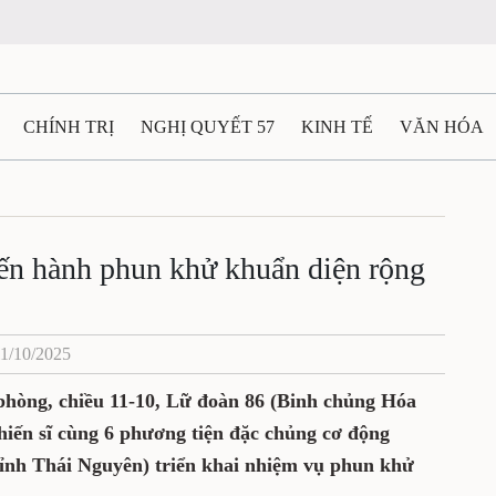
CHÍNH TRỊ
NGHỊ QUYẾT 57
KINH TẾ
VĂN HÓA
ẤT VÀ NGƯỜI THÁI NGUYÊN
GIAO THÔNG
Ô TÔ - X
TÀI NGUYÊN - MÔI TRƯỜNG
THỂ THAO
THÔNG TIN -
ến hành phun khử khuẩn diện rộng
Ệ THÁI NGUYÊN
VIDEO
CÁC ĐỀ ÁN TRỌNG TÂM
M
11/10/2025
phòng, chiều 11-10, Lữ đoàn 86 (Binh chủng Hóa
hiến sĩ cùng 6 phương tiện đặc chủng cơ động
ỉnh Thái Nguyên) triển khai nhiệm vụ phun khử