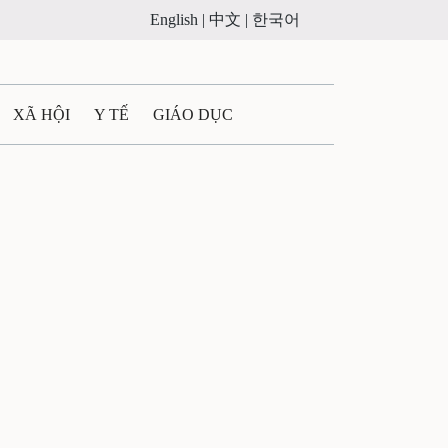
English |
中文 |
한국어
XÃ HỘI
Y TẾ
GIÁO DỤC
E MÁY
PHÁP LUẬT
 QUẢNG CÁO
ULTIMEDIA