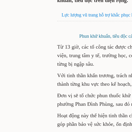
khuẩn, tiêu độc trên diện rộng.
Lực lượng vũ trang hỗ trợ khắc phục
Phun khử khuẩn, tiêu độc c
Từ 13 giờ, các tổ công tác được c
viện, trung tâm y tế, trường học,
từng bị ngập sâu.
Với tinh thần khẩn trương, trách 
thành từng khu vực theo kế hoạch,
Đơn vị sẽ tổ chức phun thuốc khử k
phường Phan Đình Phùng, sau đó m
Hoạt động này thể hiện tinh thần 
góp phần bảo vệ sức khỏe, ổn định