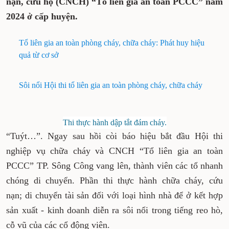
nạn, cứu hộ (CNCH) “Tổ liên gia an toàn PCCC” năm
2024 ở cấp huyện.
Tổ liên gia an toàn phòng cháy, chữa cháy: Phát huy hiệu
quả từ cơ sở
Sôi nổi Hội thi tổ liên gia an toàn phòng cháy, chữa cháy
Thi thực hành dập tắt đám cháy.
“Tuýt…”. Ngay sau hồi còi báo hiệu bắt đầu Hội thi
nghiệp vụ chữa cháy và CNCH “Tổ liên gia an toàn
PCCC” TP. Sông Công vang lên, thành viên các tổ nhanh
chóng di chuyển. Phần thi thực hành chữa cháy, cứu
nạn; di chuyển tài sản đối với loại hình nhà để ở kết hợp
sản xuất - kinh doanh diễn ra sôi nổi trong tiếng reo hò,
cỗ vũ của các cổ động viên.