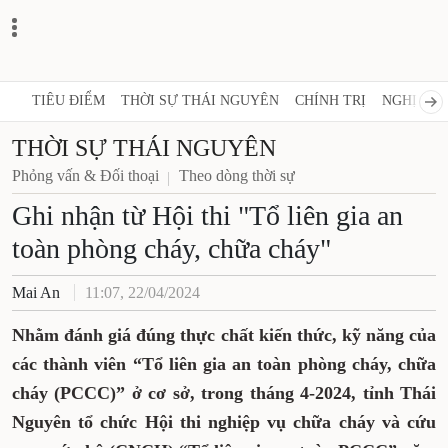
TIÊU ĐIỂM
THỜI SỰ THÁI NGUYÊN
CHÍNH TRỊ
NGHỊ QUY
THỜI SỰ THÁI NGUYÊN
Phỏng vấn & Đối thoại
Theo dòng thời sự
Ghi nhận từ Hội thi "Tổ liên gia an
toàn phòng cháy, chữa cháy"
Mai An
11:07, 22/04/2024
Nhằm đánh giá đúng thực chất kiến thức, kỹ năng của
các thành viên “Tổ liên gia an toàn phòng cháy, chữa
cháy (PCCC)” ở cơ sở, trong tháng 4-2024, tỉnh Thái
Nguyên tổ chức Hội thi nghiệp vụ chữa cháy và cứu