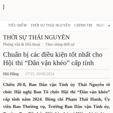
TIÊU ĐIỂM
THỜI SỰ THÁI NGUYÊN
CHÍNH TRỊ
NGHỊ QUY
THỜI SỰ THÁI NGUYÊN
Phỏng vấn & Đối thoại
Theo dòng thời sự
Chuẩn bị các điều kiện tốt nhất cho
Hội thi “Dân vận khéo” cấp tỉnh
Hải Hằng
17:55, 20/08/2024
Chiều 20-8, Ban Dân vận Tỉnh ủy Thái Nguyên tổ
chức Hội nghị Ban Tổ chức Hội thi “Dân vận khéo”
cấp tỉnh năm 2024. Đồng chí Phạm Thái Hanh, Ủy
viên Ban Thường vụ, Trưởng Ban Dân vận Tỉnh ủy,